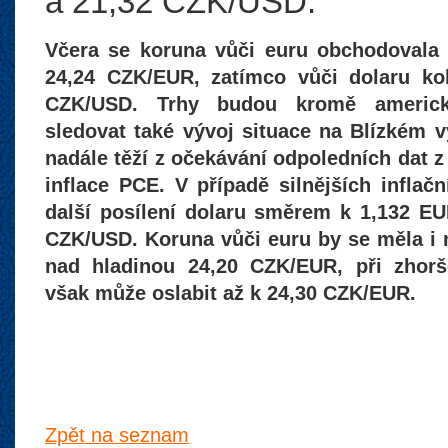
a 21,32 CZK/USD.
Včera se koruna vůči euru obchodovala
24,24 CZK/EUR, zatímco vůči dolaru kol
CZK/USD. Trhy budou kromě americk
sledovat také vývoj situace na Blízkém 
nadále těží z očekávání odpoledních dat 
inflace PCE. V případě silnějších inflačn
další posílení dolaru směrem k 1,132 EU
CZK/USD. Koruna vůči euru by se měla i 
nad hladinou 24,20 CZK/EUR, při zhorš
však může oslabit až k 24,30 CZK/EUR.
Zpět na seznam