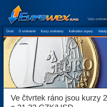
Vaše směnárn
Úvod
O směnárně
Kurzy směnárny
Kalkulátor úspory
Valut
Ve čtvrtek ráno jsou kurz