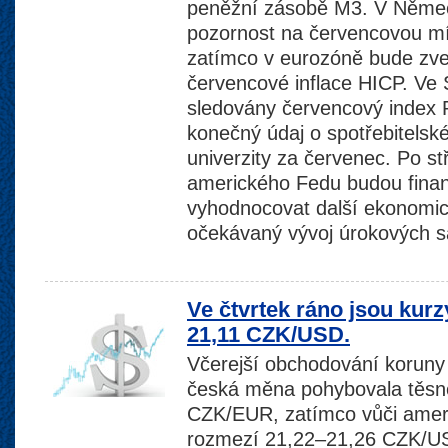
peněžní zásobě M3. V Němec
pozornost na červencovou m
zatímco v eurozóně bude zv
červencové inflace HICP. Ve
sledovány červencový index 
konečný údaj o spotřebitelsk
univerzity za červenec. Po s
amerického Fedu budou finan
vyhodnocovat další ekonomick
očekávaný vývoj úrokových 
Ve čtvrtek ráno jsou kur
21,11 CZK/USD.
Včerejší obchodování koruny 
česká měna pohybovala těsně
CZK/EUR, zatímco vůči ameri
rozmezí 21,22–21,26 CZK/US