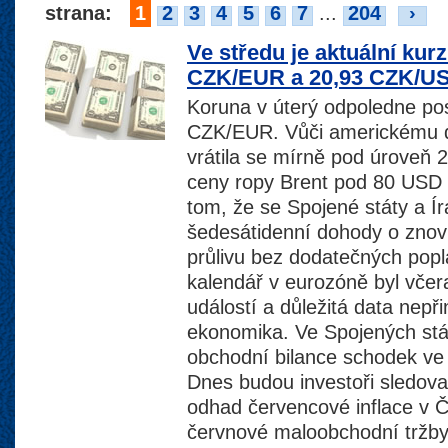
strana:
1
2
3
4
5
6
7
...
204
›
Ve středu je aktuální kur
CZK/EUR a 20,93 CZK/U
Koruna v úterý odpoledne posí
CZK/EUR. Vůči americkému do
vrátila se mírně pod úroveň
ceny ropy Brent pod 80 USD z
tom, že se Spojené státy a Írá
šedesátidenní dohody o zno
průlivu bez dodatečných pop
kalendář v eurozóně byl vče
událostí a důležitá data nepř
ekonomika. Ve Spojených stá
obchodní bilance schodek ve v
Dnes budou investoři sledov
odhad červencové inflace v Č
červnové maloobchodní tržb