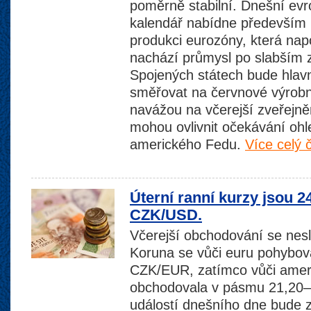
poměrně stabilní. Dnešní ev
kalendář nabídne především
produkci eurozóny, která napo
nachází průmysl po slabším 
Spojených státech bude hlavn
směřovat na červnové výrobní
navážou na včerejší zveřejněn
mohou ovlivnit očekávání ohl
amerického Fedu.
Více celý 
Úterní ranní kurzy jsou 
CZK/USD.
Včerejší obchodování se nesl
Koruna se vůči euru pohybov
CZK/EUR, zatímco vůči amer
obchodovala v pásmu 21,20–
událostí dnešního dne bude 