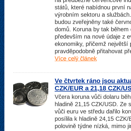
na předběžné červencové in
států, které nabídnou první n
výrobním sektoru a službách
budou zveřejněny také červn
domů. Koruna by tak během 
především na nové údaje z e
ekonomiky, přičemž největší
pravděpodobně přitahovat př
Více celý článek
Ve čtvrtek ráno jsou aktu
CZK/EUR a 21,18 CZK/U
Včera koruna vůči dolaru běhe
hladině 21,15 CZK/USD. Ze 
vůči euru ve středu dařilo ko
posílila k hladině 24,15 CZK/E
polovině týdne nízká, mimo jin