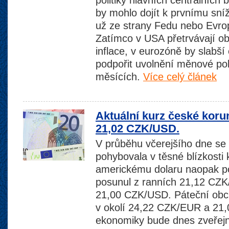
politiky hlavních centrálních 
by mohlo dojít k prvnímu sní
už ze strany Fedu nebo Evrop
Zatímco v USA přetrvávají ob
inflace, v eurozóně by slabš
podpořit uvolnění měnové poli
měsících.
Více celý článek
Aktuální kurz české koru
21,02 CZK/USD.
V průběhu včerejšího dne se 
pohybovala v těsné blízkost
americkému dolaru naopak pos
posunul z ranních 21,12 CZK
21,00 CZK/USD. Páteční obc
v okolí 24,22 CZK/EUR a 21
ekonomiky bude dnes zveřejn