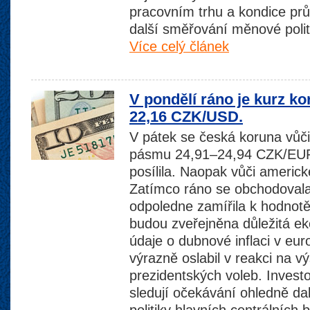
pracovním trhu a kondice pr
další směřování měnové poli
Více celý článek
V pondělí ráno je kurz k
22,16 CZK/USD.
V pátek se česká koruna vůč
pásmu 24,91–24,94 CZK/EUR
posílila. Naopak vůči americk
Zatímco ráno se obchodoval
odpoledne zamířila k hodno
budou zveřejněna důležitá e
údaje o dubnové inflaci v eur
výrazně oslabil v reakci na v
prezidentských voleb. Invest
sledují očekávání ohledně d