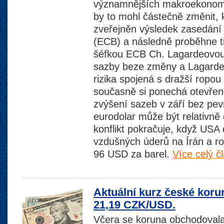
významnějších makroekonomic
by to mohl částečně změnit,
zveřejněn výsledek zasedání
(ECB) a následně proběhne t
šéfkou ECB Ch. Lagardeovo
sazby beze změny a Lagardeo
rizika spojená s dražší ropou 
současně si ponechá otevřen
zvýšení sazeb v září bez pev
eurodolar může být relativn
konflikt pokračuje, když USA 
vzdušných úderů na Írán a ro
96 USD za barel.
Více celý č
Aktuální kurz české koru
21,19 CZK/USD.
Včera se koruna obchodovala 