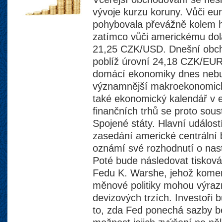
vývoje kurzu koruny. Vůči e
pohybovala převážně kolem 
zatímco vůči americkému dola
21,25 CZK/USD. Dnešní obch
poblíž úrovní 24,18 CZK/EU
domácí ekonomiky dnes neb
významnější makroekonomická
také ekonomický kalendář v 
finančních trhů se proto sou
Spojené státy. Hlavní událos
zasedání americké centrální 
oznámí své rozhodnutí o nas
Poté bude následovat tiskov
Fedu K. Warshe, jehož komen
měnové politiky mohou výrazn
devizových trzích. Investoři
to, zda Fed ponechá sazby 