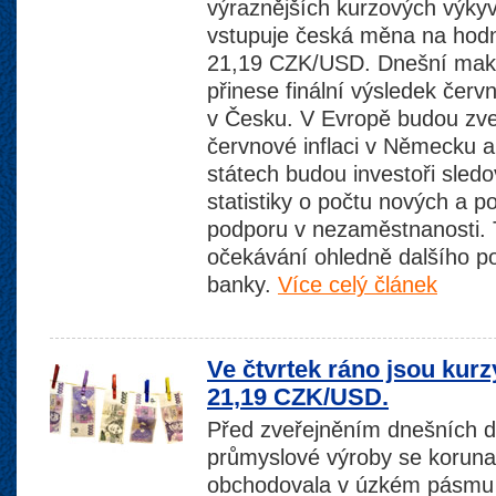
výraznějších kurzových výky
vstupuje česká měna na hod
21,19 CZK/USD. Dnešní mak
přinese finální výsledek červn
v Česku. V Evropě budou zveř
červnové inflaci v Německu a
státech budou investoři sledo
statistiky o počtu nových a p
podporu v nezaměstnanosti. T
očekávání ohledně dalšího po
banky.
Více celý článek
Ve čtvrtek ráno jsou kur
21,19 CZK/USD.
Před zveřejněním dnešních 
průmyslové výroby se koruna 
obchodovala v úzkém pásmu