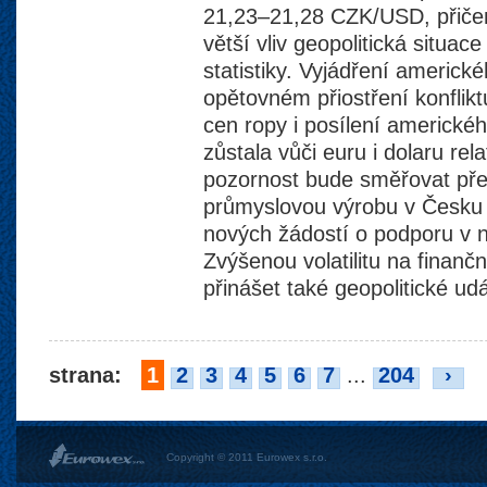
21,23–21,28 CZK/USD, přiče
větší vliv geopolitická situ
statistiky. Vyjádření americk
opětovném přiostření konflikt
cen ropy i posílení americké
zůstala vůči euru i dolaru rel
pozornost bude směřovat př
průmyslovou výrobu v Česku a
nových žádostí o podporu v 
Zvýšenou volatilitu na finanč
přinášet také geopolitické udá
strana:
1
2
3
4
5
6
7
...
204
›
Copyright © 2011 Eurowex s.r.o.