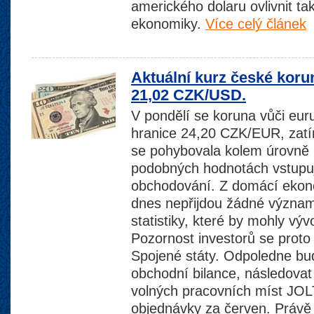
amerického dolaru ovlivnit t
ekonomiky.
Více celý článek
Aktuální kurz české koru
21,02 CZK/USD.
V pondělí se koruna vůči euru
hranice 24,20 CZK/EUR, zat
se pohybovala kolem úrovně
podobných hodnotách vstupuj
obchodování. Z domácí ekon
dnes nepřijdou žádné význa
statistiky, které by mohly vývo
Pozornost investorů se proto
Spojené státy. Odpoledne bu
obchodní bilance, následovat
volných pracovních míst JO
objednávky za červen. Právě