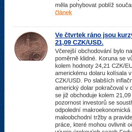
měla pohybovat poblíž souča
článek
Ve čtvrtek ráno jsou kur
21,09 CZK/USD.
Včerejší obchodování bylo na
poměrně klidné. Koruna se v
kolem hodnoty 24,21 CZK/EU
americkému dolaru kolísala 
CZK/USD. Po slabších inflač
americký dolar pokračoval v 
se již obchoduje kolem 21,0
pozornost investorů se soust
odpolední makroekonomická 
maloobchodní tržby a pravidel
práce, které mohou ovlivnit 