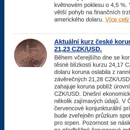
květnovém poklesu o 4,5 %. 
větší pohyb na finančních trzí
amerického dolaru.
Více celý
Aktuální kurz české koru
21,23 CZK/USD.
Během včerejšího dne se koru
těsné blízkosti kurzu 24,17
dolaru koruna oslabila z ra
závěrečných 21,28 CZK/USD.
zahajuje koruna poblíž úrov
CZK/USD. Dnešní ekonomick
několik zajímavých údajů. V
červencové konjunkturální 
bude zveřejněn průzkum spot
pro srpen. Pozornost se nás