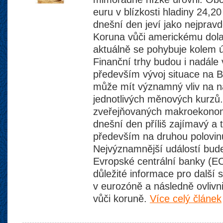
euru v blízkosti hladiny 24,
dnešní den jeví jako nejprav
Koruna vůči americkému dolar
aktuálně se pohybuje kolem
Finanční trhy budou i nadále
především vývoj situace na B
může mít významný vliv na ná
jednotlivých měnových kurzů
zveřejňovaných makroekono
dnešní den příliš zajímavý a 
především na druhou polovin
Nejvýznamnější událostí bude
Evropské centrální banky (EC
důležité informace pro další
v eurozóně a následně ovlivni
vůči koruně.
Více celý článek