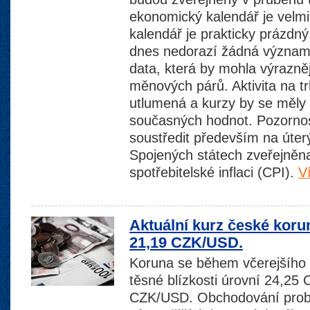
ekonomický kalendář je velm
kalendář je prakticky prázdný
dnes nedorazí žádná význa
data, která by mohla výrazněji
měnových párů. Aktivita na t
utlumená a kurzy by se měly
současných hodnot. Pozornos
soustředit především na úter
Spojených státech zveřejněn
spotřebitelské inflaci (CPI).
V
Aktuální kurz české koru
21,19 CZK/USD.
Koruna se během včerejšího 
těsné blízkosti úrovní 24,25
CZK/USD. Obchodování probí