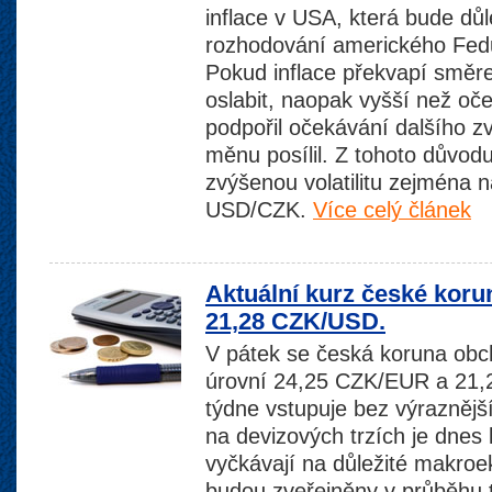
inflace v USA, která bude dů
rozhodování amerického Fed
Pokud inflace překvapí směr
oslabit, naopak vyšší než oč
podpořil očekávání dalšího 
měnu posílil. Z tohoto důvod
zvýšenou volatilitu zejména
USD/CZK.
Více celý článek
Aktuální kurz české koru
21,28 CZK/USD.
V pátek se česká koruna obch
úrovní 24,25 CZK/EUR a 21
týdne vstupuje bez výrazněj
na devizových trzích je dnes k
vyčkávají na důležité makroe
budou zveřejněny v průběhu 