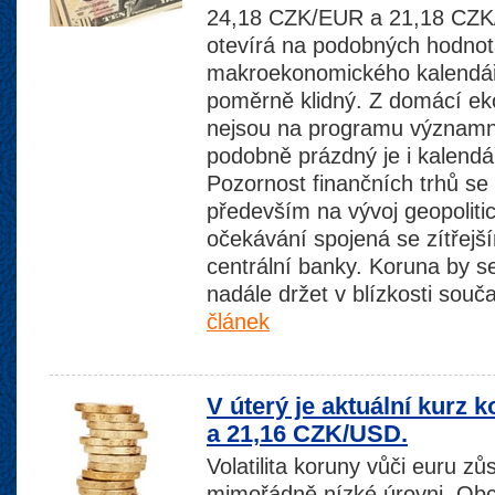
24,18 CZK/EUR a 21,18 CZK
otevírá na podobných hodnot
makroekonomického kalendá
poměrně klidný. Z domácí ek
nejsou na programu významn
podobně prázdný je i kalendá
Pozornost finančních trhů se
především na vývoj geopoliti
očekávání spojená se zítřej
centrální banky. Koruna by s
nadále držet v blízkosti sou
článek
V úterý je aktuální kurz
a 21,16 CZK/USD.
Volatilita koruny vůči euru zů
mimořádně nízké úrovni. Obc