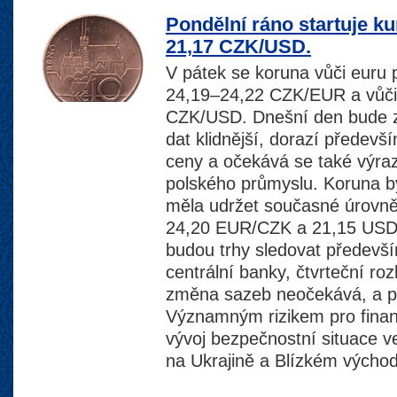
Pondělní ráno startuje k
21,17 CZK/USD.
V pátek se koruna vůči euru
24,19–24,22 CZK/EUR a vůči
CZK/USD. Dnešní den bude 
dat klidnější, dorazí přede
ceny a očekává se také výraz
polského průmyslu. Koruna by
měla udržet současné úrovně
24,20 EUR/CZK a 21,15 USD
budou trhy sledovat předev
centrální banky, čtvrteční r
změna sazeb neočekává, a p
Významným rizikem pro finan
vývoj bezpečnostní situace ve
na Ukrajině a Blízkém výcho