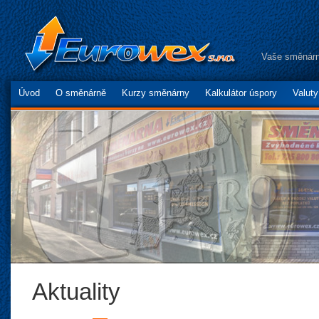
Vaše směnárn
Úvod
O směnárně
Kurzy směnárny
Kalkulátor úspory
Valut
Aktuality