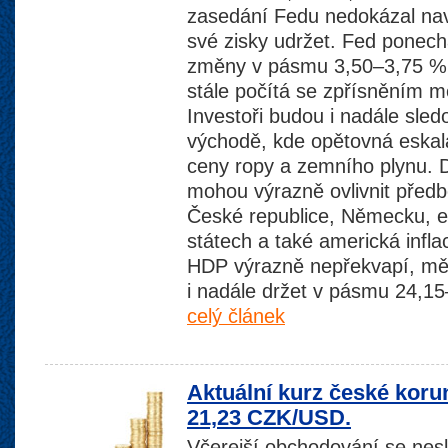
zasedání Fedu nedokázal navz
své zisky udržet. Fed ponec
změny v pásmu 3,50–3,75 %, 
stále počítá se zpřísněním mě
Investoři budou i nadále sled
východě, kde opětovná eskala
ceny ropy a zemního plynu. 
mohou výrazně ovlivnit pře
České republice, Německu, e
státech a také americká infl
HDP výrazně nepřekvapí, měl
i nadále držet v pásmu 24,
celý článek
Aktuální kurz české koru
21,23 CZK/USD.
Včerejší obchodování se nes