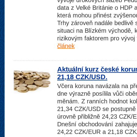
vývoje úrokových sazeb Fedu
data z Velké Británie o HDP 
která mohou přinést zvýšenou v
Trhy zároveň nadále bedlivě s
situaci na Blízkém východě,
rizikovým faktorem pro vývoj 
článek
Aktuální kurz české koru
21,18 CZK/USD.
Včera koruna navázala na př
dne výrazně posílila vůči o
měnám. Z ranních hodnot k
21,34 CZK/USD se postupně 
úrovně přibližně 24,23 CZK
Dnešní obchodování zahajuje 
24,22 CZK/EUR a 21,18 CZK