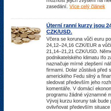
možnost jejich zvýšení na ně
zasedání.
Více celý článek
Úterní ranní kurzy jsou 
CZK/USD.
Včera se koruna vůči euru p
24,12–24,16 CZK/EUR a vůči
21,14–21,21 CZK/USD. Něme
podnikatelského klimatu Ifo z
naznačuje mírné zlepšení ná
firmami. Dolar zůstává před
amerického Fedu silný a fina
sledovat především jeho roz
komentáře. V domácí ekonom
programu žádné významné m
Vývoj kurzu koruny tak bude
ovlivňovat především situace 