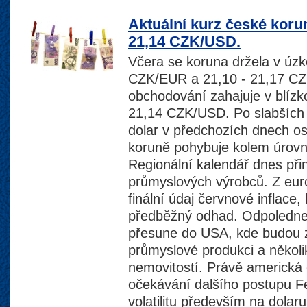
Aktuální kurz české kor
21,14 CZK/USD.
Včera se koruna držela v úz
CZK/EUR a 21,10 - 21,17 C
obchodování zahajuje v blíz
21,14 CZK/USD. Po slabších 
dolar v předchozích dnech osl
koruně pohybuje kolem úrov
Regionální kalendář dnes př
průmyslových výrobců. Z eur
finální údaj červnové inflace,
předběžný odhad. Odpoledne 
přesune do USA, kde budou z
průmyslové produkci a několik 
nemovitostí. Právě americká 
očekávání dalšího postupu F
volatilitu především na dolar