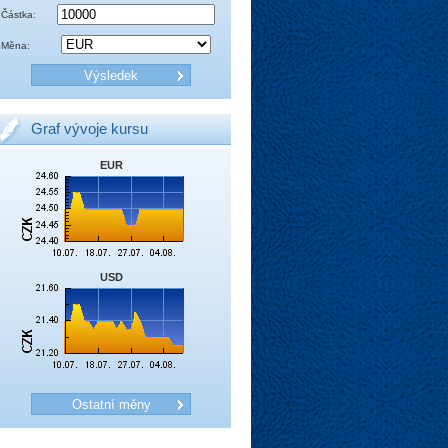
Částka:
Měna:
Graf vývoje kursu
EUR
USD