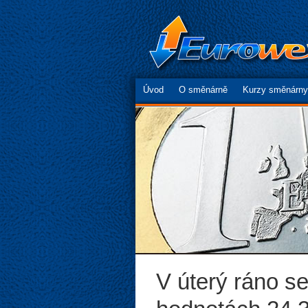
Úvod
O směnárně
Kurzy směnárny
V úterý ráno s