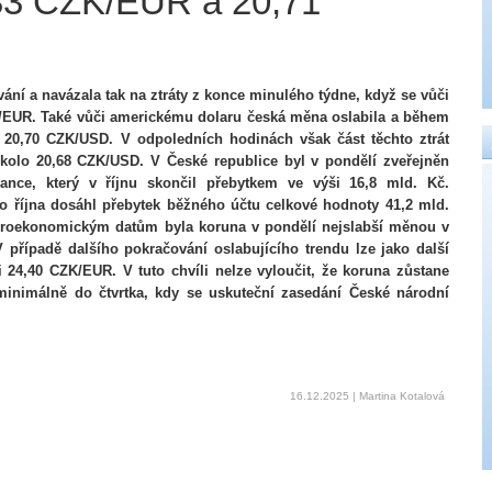
33 CZK/EUR a 20,71
ání a navázala tak na ztráty z konce minulého týdne, když se vůči
K/EUR. Také vůči americkému dolaru česká měna oslabila a během
20,70 CZK/USD. V odpoledních hodinách však část těchto ztrát
okolo 20,68 CZK/USD. V České republice byl v pondělí zveřejněn
ance, který v říjnu skončil přebytkem ve výši 16,8 mld. Kč.
o října dosáhl přebytek běžného účtu celkové hodnoty 41,2 mld.
kroekonomickým datům byla koruna v pondělí nejslabší měnou v
 případě dalšího pokračování oslabujícího trendu lze jako další
 24,40 CZK/EUR. V tuto chvíli nelze vyloučit, že koruna zůstane
inimálně do čtvrtka, kdy se uskuteční zasedání České národní
16.12.2025 | Martina Kotalová