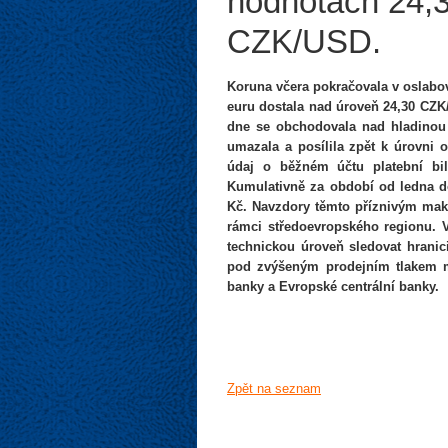
hodnotách 24,
CZK/USD.
Koruna včera pokračovala v oslabov
euru dostala nad úroveň 24,30 CZ
dne se obchodovala nad hladinou 
umazala a posílila zpět k úrovni 
údaj o běžném účtu platební bil
Kumulativně za období od ledna d
Kč. Navzdory těmto příznivým ma
rámci středoevropského regionu. V
technickou úroveň sledovat hranici
pod zvýšeným prodejním tlakem m
banky a Evropské centrální banky.
Zpět na seznam