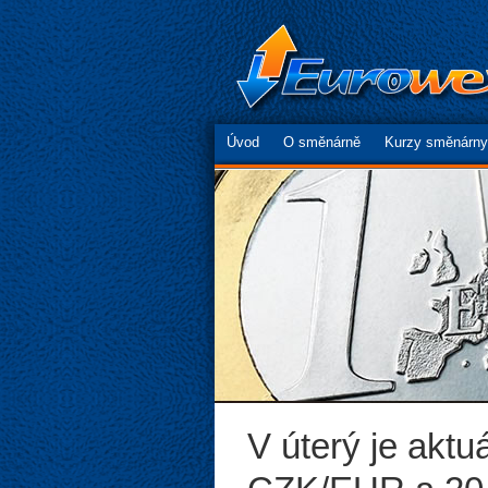
Úvod
O směnárně
Kurzy směnárny
V úterý je aktu