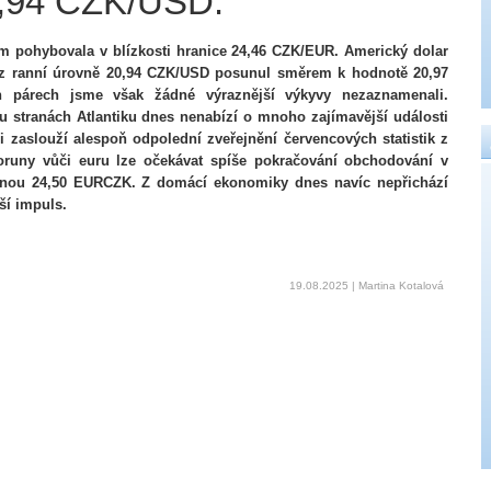
,94 CZK/USD.
 pohybovala v blízkosti hranice 24,46 CZK/EUR. Americký dolar
 z ranní úrovně 20,94 CZK/USD posunul směrem k hodnotě 20,97
 párech jsme však žádné výraznější výkyvy nezaznamenali.
 stranách Atlantiku dnes nenabízí o mnoho zajímavější události
i zaslouží alespoň odpolední zveřejnění červencových statistik z
oruny vůči euru lze očekávat spíše pokračování obchodování v
dinou 24,50 EURCZK. Z domácí ekonomiky dnes navíc nepřichází
í impuls.
19.08.2025 | Martina Kotalová