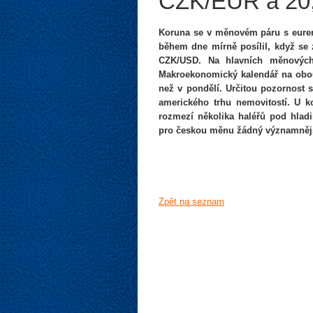
CZK/EUR a 20
Koruna se v měnovém páru s eurem
během dne mírně posílil, když se
CZK/USD. Na hlavních měnových
Makroekonomický kalendář na obou
než v pondělí. Určitou pozornost s
amerického trhu nemovitostí. U k
rozmezí několika haléřů pod hla
pro českou měnu žádný významnějš
Zpět na seznam