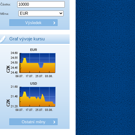
Částka:
Měna:
Graf vývoje kursu
EUR
USD