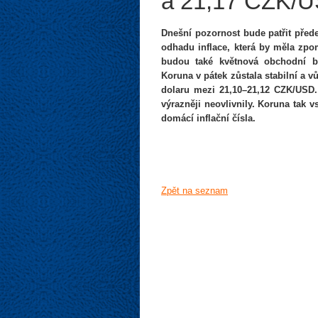
a 21,17 CZK/U
Dnešní pozornost bude patřit př
odhadu inflace, která by měla zpom
budou také květnová obchodní b
Koruna v pátek zůstala stabilní a 
dolaru mezi 21,10–21,12 CZK/USD
výrazněji neovlivnily. Koruna tak
domácí inflační čísla.
Zpět na seznam