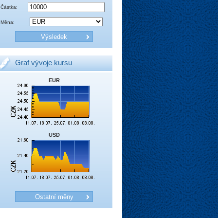
Částka:
Měna:
Graf vývoje kursu
EUR
USD