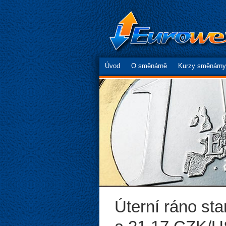
Úvod
O směnárně
Kurzy směnárny
Úterní ráno st