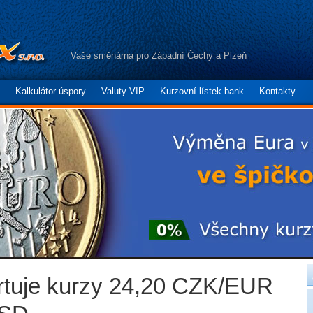
Vaše směnárna pro Západní Čechy a Plzeň
Kalkulátor úspory
Valuty VIP
Kurzovní lístek bank
Kontakty
artuje kurzy 24,20 CZK/EUR