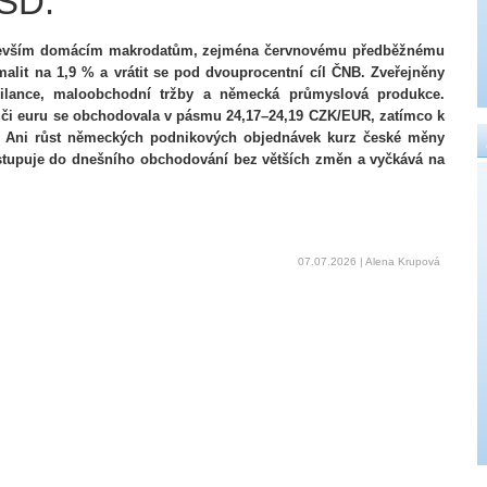
SD.
edevším domácím makrodatům, zejména červnovému předběžnému
alit na 1,9 % a vrátit se pod dvouprocentní cíl ČNB. Zveřejněny
ilance, maloobchodní tržby a německá průmyslová produkce.
vůči euru se obchodovala v pásmu 24,17–24,19 CZK/EUR, zatímco k
. Ani růst německých podnikových objednávek kurz české měny
 vstupuje do dnešního obchodování bez větších změn a vyčkává na
07.07.2026 | Alena Krupová