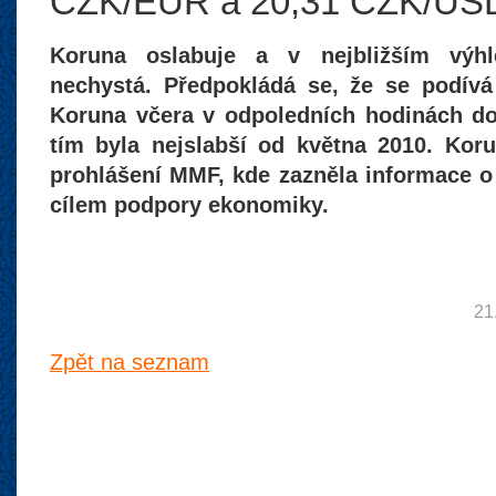
CZK/EUR a 20,31 CZK/US
Koruna oslabuje a v nejbližším vý
nechystá. Předpokládá se, že se podív
Koruna včera v odpoledních hodinách d
tím byla nejslabší od května 2010. Kor
prohlášení MMF, kde zazněla informace
cílem podpory ekonomiky.
21
Zpět na seznam