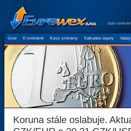
Vaše směnárn
Úvod
O směnárně
Kurzy směnárny
Kalkulátor úspory
Valut
Koruna stále oslabuje. Aktu