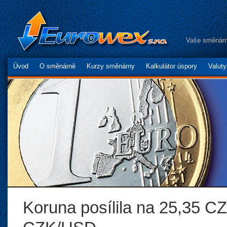
Vaše směnárn
Úvod
O směnárně
Kurzy směnárny
Kalkulátor úspory
Valut
Koruna posílila na 25,35 