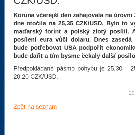
CZK/USD.
Koruna včerejší den zahajovala na úrovn
dne otočila na 25,35 CZK/USD. Bylo to v
maďarský forint a polský zlotý posílil.
posílení eura vůči dolaru. Dnes zasedá
bude potřebovat USA podpořit ekonomik
bude dařit a tím bysme čekaly další posil
Předpokládané pásmo pohybu je 25,30 - 2
20,20 CZK/USD.
20
Zpět na seznam