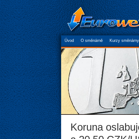
Úvod
O směnárně
Kurzy směnárny
Koruna oslabu