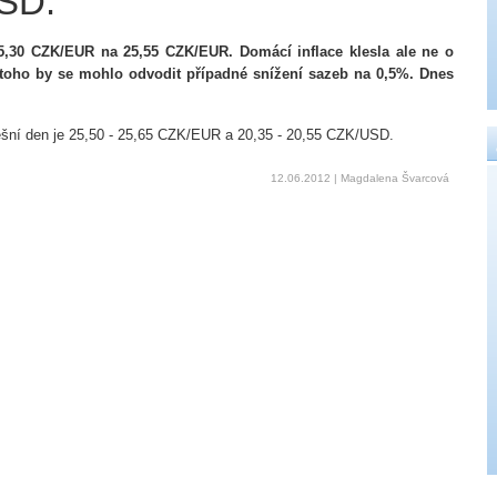
SD.
25,30 CZK/EUR na 25,55 CZK/EUR. Domácí inflace klesla ale ne o
Z toho by se mohlo odvodit případné snížení sazeb na 0,5%. Dnes
šní den je 25,50 - 25,65 CZK/EUR a 20,35 - 20,55 CZK/USD.
12.06.2012 | Magdalena Švarcová