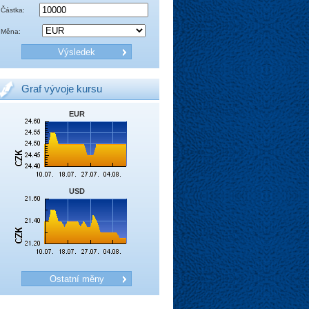
Částka:
Měna:
Graf vývoje kursu
EUR
USD