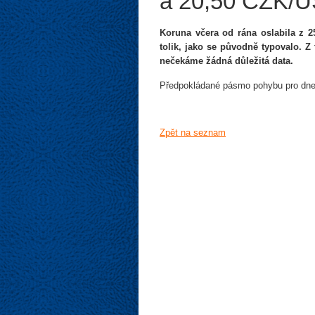
a 20,50 CZK/U
Koruna včera od rána oslabila z 
tolik, jako se původně typovalo. 
nečekáme žádná důležitá data.
Předpokládané pásmo pohybu pro dne
Zpět na seznam