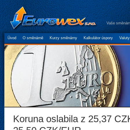
Vaše směnárn
Úvod
O směnárně
Kurzy směnárny
Kalkulátor úspory
Valut
Koruna oslabila z 25,37 C