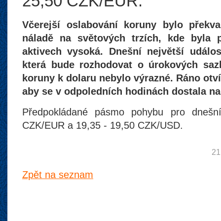
25,50 CZK/EUR.
Včerejší oslabování koruny bylo překv
náladě na světových trzích, kde byla 
aktivech vysoká. Dnešní největší událo
která bude rozhodovat o úrokových sazb
koruny k dolaru nebylo výrazné. Ráno otv
aby se v odpoledních hodinách dostala n
Předpokládané pásmo pohybu pro dnešní
CZK/EUR a 19,35 - 19,50 CZK/USD.
21
Zpět na seznam