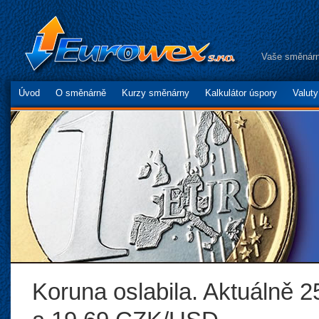
Vaše směnárn
Úvod
O směnárně
Kurzy směnárny
Kalkulátor úspory
Valut
Koruna oslabila. Aktuálně