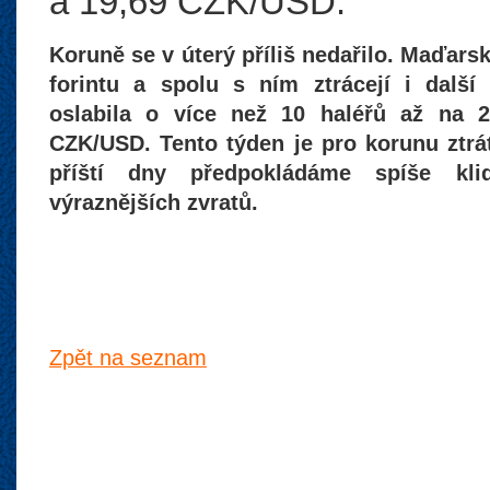
a 19,69 CZK/USD.
Koruně se v úterý příliš nedařilo. Maďars
forintu a spolu s ním ztrácejí i dalš
oslabila o více než 10 haléřů až na 
CZK/USD. Tento týden je pro korunu ztrá
příští dny předpokládáme spíše kl
výraznějších zvratů.
Zpět na seznam