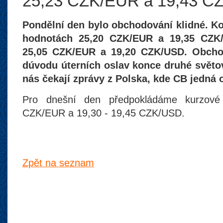
25,23 CZK/EUR a 19,43 C
Pondělní den bylo obchodování klidné. Ko
hodnotách 25,20 CZK/EUR a 19,35 CZK
25,05 CZK/EUR a 19,20 CZK/USD. Obchod
dúvodu úterních oslav konce druhé světo
nás čekají zprávy z Polska, kde CB jedná
Pro dnešní den předpokládáme kurzov
CZK/EUR a 19,30 - 19,45 CZK/USD.
Zpět na seznam