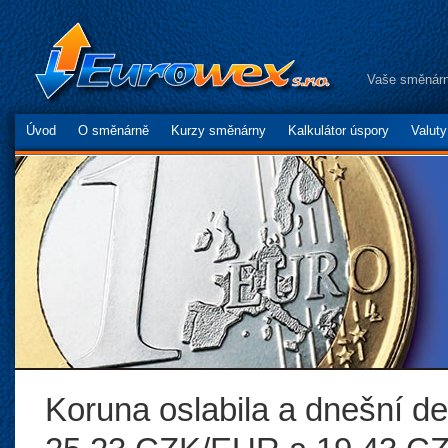
Vaše směnárn
Úvod
O směnárně
Kurzy směnárny
Kalkulátor úspory
Valut
Koruna oslabila a dnešní d