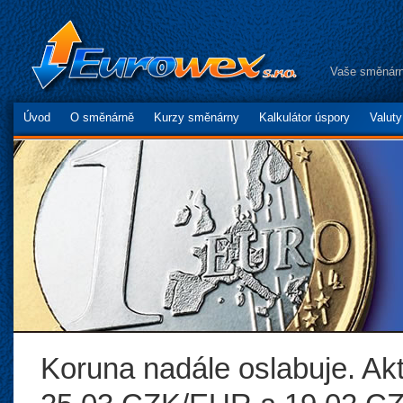
Vaše směnárn
Úvod
O směnárně
Kurzy směnárny
Kalkulátor úspory
Valut
Koruna nadále oslabuje. Akt