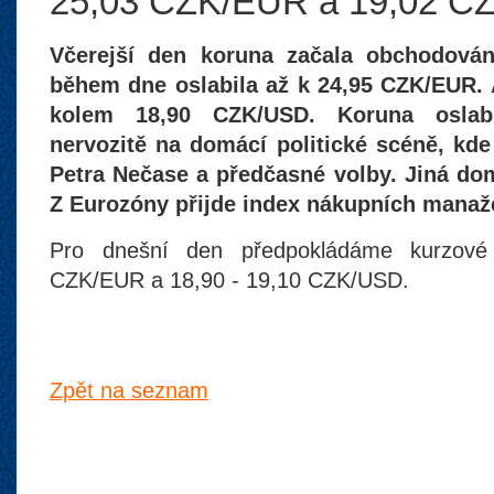
25,03 CZK/EUR a 19,02 C
Včerejší den koruna začala obchodová
během dne oslabila až k 24,95 CZK/EUR. 
kolem 18,90 CZK/USD. Koruna oslabuj
nervozitě na domácí politické scéně, kde
Petra Nečase a předčasné volby. Jiná do
Z Eurozóny přijde index nákupních manaž
Pro dnešní den předpokládáme kurzov
CZK/EUR a 18,90 - 19,10 CZK/USD.
Zpět na seznam