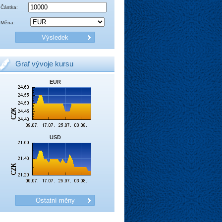
Částka:
Měna:
Graf vývoje kursu
EUR
USD