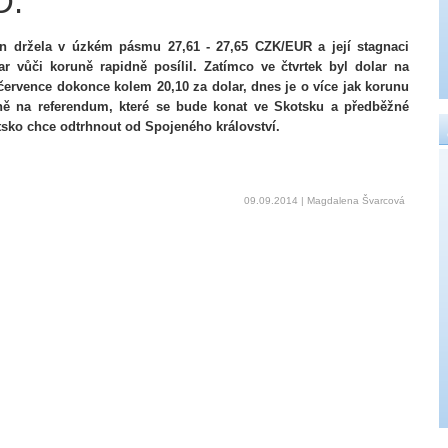
D.
en držela v úzkém pásmu 27,61 - 27,65 CZK/EUR a její stagnaci
r vůči koruně rapidně posílil. Zatímco ve čtvrtek byl dolar na
ervence dokonce kolem 20,10 za dolar, dnes je o více jak korunu
vně na referendum, které se bude konat ve Skotsku a předběžné
tsko chce odtrhnout od Spojeného království.
09.09.2014 | Magdalena Švarcová