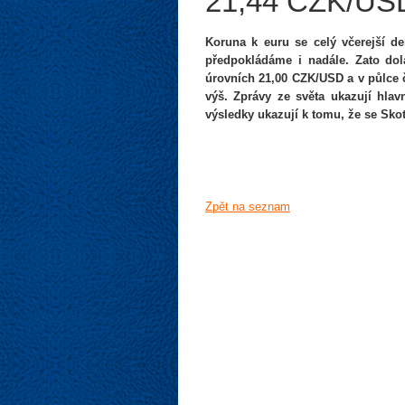
21,44 CZK/US
Koruna k euru se celý včerejší d
předpokládáme i nadále. Zato dola
úrovních 21,00 CZK/USD a v půlce č
výš. Zprávy ze světa ukazují hla
výsledky ukazují k tomu, že se Sko
Zpět na seznam