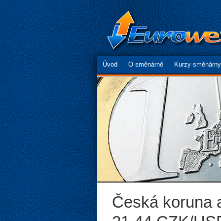
Úvod
O směnárně
Kurzy směnárny
Česká koruna 