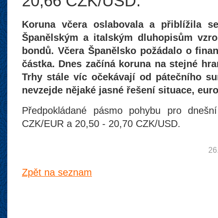
20,66 CZK/USD.
Koruna včera oslabovala a přiblížila 
Španělským a italským dluhopisům vzro
bondů. Včera Španělsko požádalo o finan
částka. Dnes začíná koruna na stejné hran
Trhy stále víc očekávají od pátečního s
nevzejde nějaké jasné řešení situace, eur
Předpokládané pásmo pohybu pro dnešní
CZK/EUR a 20,50 - 20,70 CZK/USD.
26
Zpět na seznam