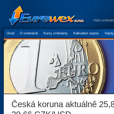
Vaše směnárn
Úvod
O směnárně
Kurzy směnárny
Kalkulátor úspory
Valut
Česká koruna aktuálně 25