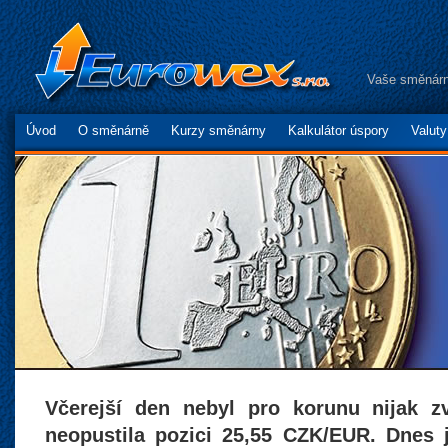
Vaše směnárn
Úvod
O směnárně
Kurzy směnárny
Kalkulátor úspory
Valut
Včerejší den nebyl pro korunu nijak z
neopustila pozici 25,55 CZK/EUR. Dnes j