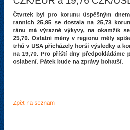
CZK/EUR a 19,76 CZK/US
Čtvrtek byl pro korunu úspěšným dnem.
ranních 25,85 se dostala na 25,73 korun
ránu má výrazné výkyvy, na okamžik se
25,70. Ostatní měny v regionu měly spíš
trhů v USA přicházely horší výsledky a kor
na 19,70. Pro příští dny předpokládáme 
oslabení. Pátek bude na zprávy bohatší.
Zpět na seznam