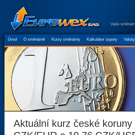
Vaše směnárn
Úvod
O směnárně
Kurzy směnárny
Kalkulátor úspory
Valut
Aktuální kurz české koruny 