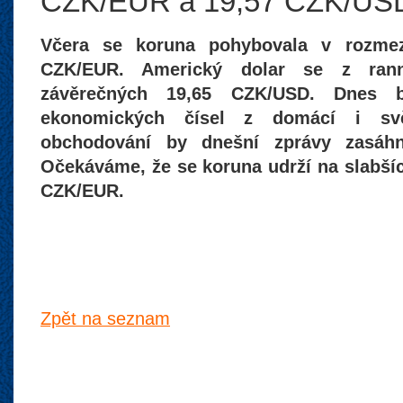
CZK/EUR a 19,57 CZK/US
Včera se koruna pohybovala v rozmez
CZK/EUR. Americký dolar se z rann
závěrečných 19,65 CZK/USD. Dnes b
ekonomických čísel z domácí i sv
obchodování by dnešní zprávy zasáhn
Očekáváme, že se koruna udrží na slabší
CZK/EUR.
Zpět na seznam