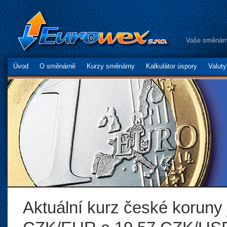
Vaše směnárn
Úvod
O směnárně
Kurzy směnárny
Kalkulátor úspory
Valut
Aktuální kurz české koruny 