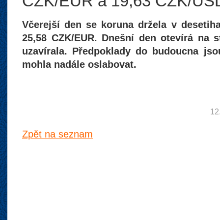
CZK/EUR a 19,63 CZK/US
Včerejší den se koruna držela v desetih
25,58 CZK/EUR. Dnešní den otevírá na st
uzavírala. Předpoklady do budoucna jso
mohla nadále oslabovat.
12
Zpět na seznam