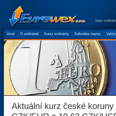
Vaše směnárn
Úvod
O směnárně
Kurzy směnárny
Kalkulátor úspory
Valut
Aktuální kurz české koruny 