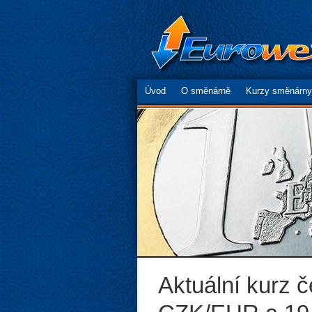
Úvod
O směnárně
Kurzy směnárny
Aktuální kurz 