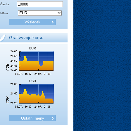
Částka:
Měna:
Graf vývoje kursu
EUR
USD