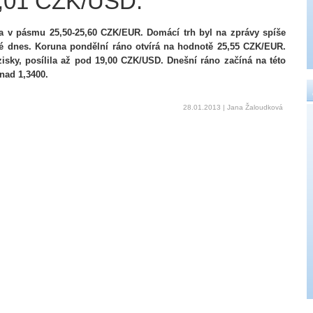
,01 CZK/USD.
a v pásmu 25,50-25,60 CZK/EUR. Domácí trh byl na zprávy spíše
é dnes. Koruna pondělní ráno otvírá na hodnotě 25,55 CZK/EUR.
zisky, posílila až pod 19,00 CZK/USD. Dnešní ráno začíná na této
 nad 1,3400.
28.01.2013 | Jana Žaloudková