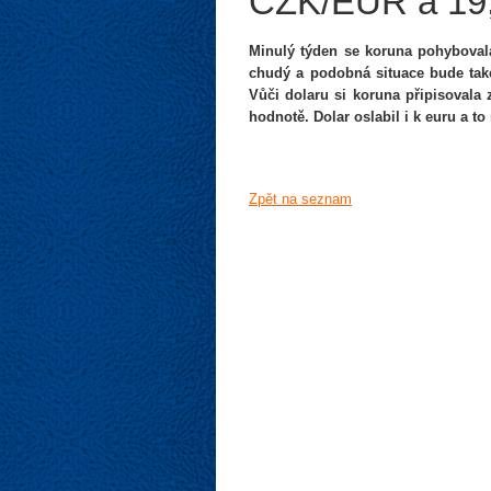
CZK/EUR a 19
Minulý týden se koruna pohyboval
chudý a podobná situace bude tak
Vůči dolaru si koruna připisovala 
hodnotě. Dolar oslabil i k euru a to
Zpět na seznam