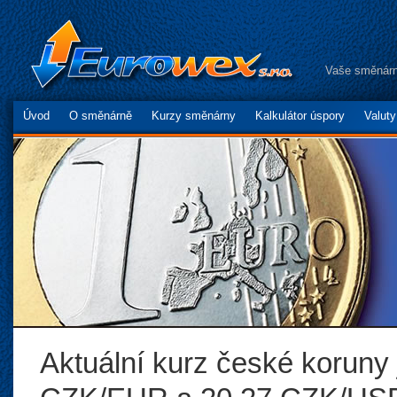
Vaše směnárn
Úvod
O směnárně
Kurzy směnárny
Kalkulátor úspory
Valut
Aktuální kurz české koruny 