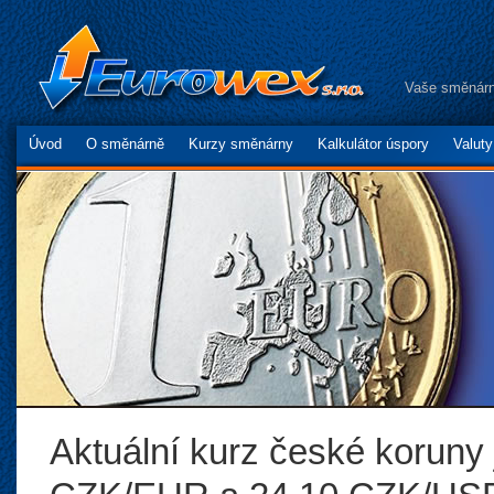
Vaše směnárn
Úvod
O směnárně
Kurzy směnárny
Kalkulátor úspory
Valut
Aktuální kurz české koruny 