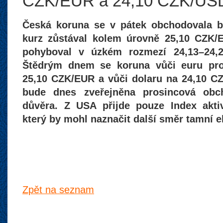
CZK/EUR a 24,10 CZK/US
Česká koruna se v pátek obchodovala b
kurz zůstával kolem úrovně 25,10 CZK/
pohyboval v úzkém rozmezí 24,13–24,
Štědrým dnem se koruna vůči euru pro
25,10 CZK/EUR a vůči dolaru na 24,10 C
bude dnes zveřejněna prosincová obch
důvěra. Z USA přijde pouze Index akti
který by mohl naznačit další směr tamní 
Zpět na seznam