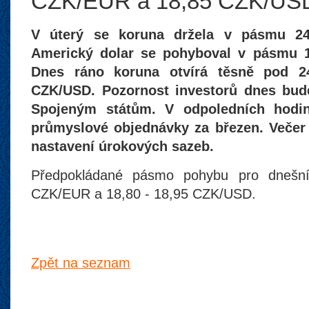
CZK/EUR a 18,85 CZK/US
V úterý se koruna držela v pásmu 24
Americký dolar se pohyboval v pásmu 1
Dnes ráno koruna otvírá těsně pod 2
CZK/USD. Pozornost investorů dnes bud
Spojeným státům. V odpoledních hodi
průmyslové objednávky za březen. Večer
nastavení úrokových sazeb.
Předpokládané pásmo pohybu pro dnešní
CZK/EUR a 18,80 - 18,95 CZK/USD.
Zpět na seznam