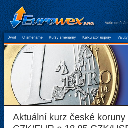
Vaše směnárn
Úvod
O směnárně
Kurzy směnárny
Kalkulátor úspory
Valut
Aktuální kurz české koruny 