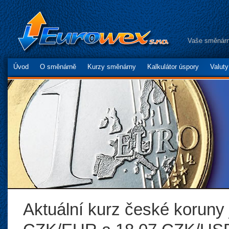
Vaše směnárn
Úvod
O směnárně
Kurzy směnárny
Kalkulátor úspory
Valut
Aktuální kurz české koruny 