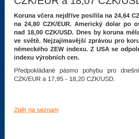
CZK/EUR a 18,07 CZK/US
Koruna včera nejdříve posílila na 24,64 C
na 24,80 CZK/EUR. Americký dolar po osl
nad 18,00 CZK/USD. Dnes by koruna měla 
ve světě. Nejzajímavější zprávou pro ko
německého ZEW indexu. Z USA se odpol
indexu výrobních cen.
Předpokládané pásmo pohybu pro dnešní
CZK/EUR a 17,95 - 18,20 CZK/USD.
Zpět na seznam