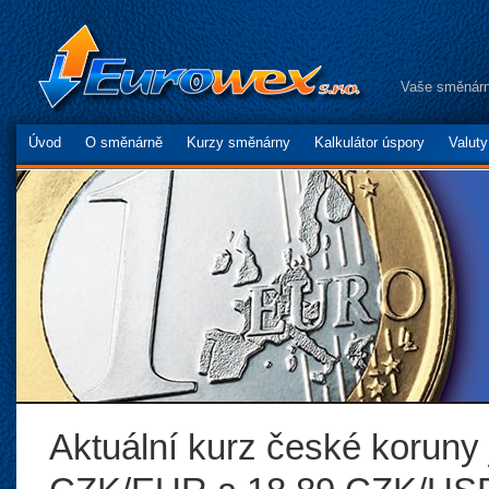
Vaše směnárn
Úvod
O směnárně
Kurzy směnárny
Kalkulátor úspory
Valut
Aktuální kurz české koruny 