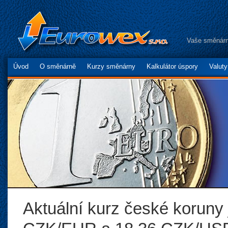
Vaše směnárn
Úvod
O směnárně
Kurzy směnárny
Kalkulátor úspory
Valut
Aktuální kurz české koruny 