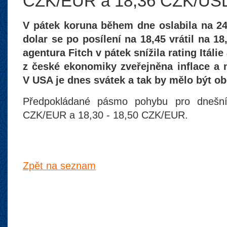
CZK/EUR a 18,36 CZK/US
V pátek koruna během dne oslabila na 2
dolar se po posílení na 18,45 vrátil na 
agentura Fitch v pátek snížila rating Itál
z české ekonomiky zveřejněna inflace a 
V USA je dnes svátek a tak by mělo být o
Předpokládané pásmo pohybu pro dnešní
CZK/EUR a 18,30 - 18,50 CZK/EUR.
Zpět na seznam