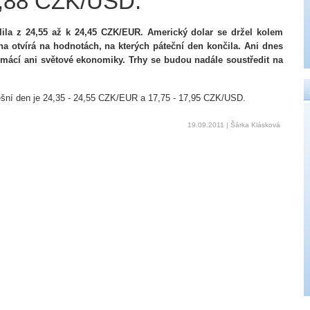
,88 CZK/USD.
ila z 24,55 až k 24,45 CZK/EUR. Americký dolar se držel kolem
a otvírá na hodnotách, na kterých páteční den končila. Ani dnes
mácí ani světové ekonomiky. Trhy se budou nadále soustředit na
šní den je 24,35 - 24,55 CZK/EUR a 17,75 - 17,95 CZK/USD.
19.09.2011 | Šárka Klásková