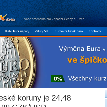
Vaše směnárna pro Západní Čechy a Plzeň
Kalkulátor úspory
Valuty VIP
Kurzovní lístek bank
Kontakty
české koruny je 24,48