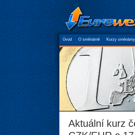
Úvod
O směnárně
Kurzy směnárny
Aktuální kurz 