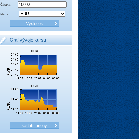
Částka:
Měna:
Graf vývoje kursu
EUR
USD