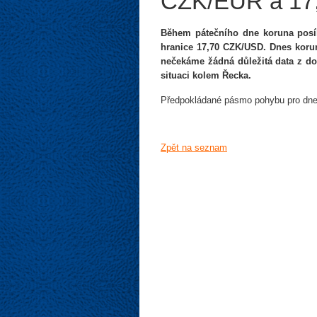
CZK/EUR a 17
Během pátečního dne koruna posíl
hranice 17,70 CZK/USD. Dnes korun
nečekáme žádná důležitá data z do
situaci kolem Řecka.
Předpokládané pásmo pohybu pro dne
Zpět na seznam