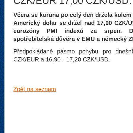
CZK/EUR 17,00 CZK/USD.
Včera se koruna po celý den držela kolem
Americký dolar se držel nad 17,00 CZK/
eurozóny PMI indexů za srpen. D
spotřebitelská důvěra v EMU a německý Z
Předpokládané pásmo pohybu pro dnešní
CZK/EUR a 16,90 - 17,20 CZK/USD.
Zpět na seznam