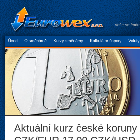
Vaše směnárn
Úvod
O směnárně
Kurzy směnárny
Kalkulátor úspory
Valut
Aktuální kurz české koruny 