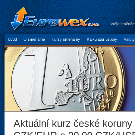
Vaše směnárn
Úvod
O směnárně
Kurzy směnárny
Kalkulátor úspory
Valut
Aktuální kurz české koruny 