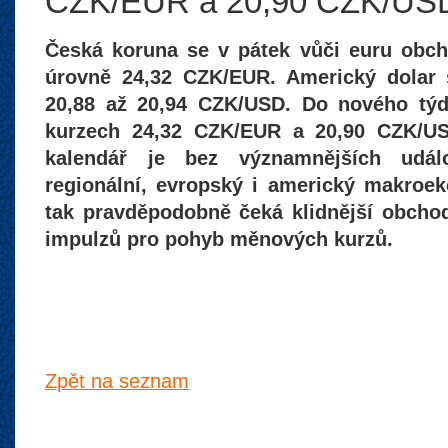
CZK/EUR a 20,90 CZK/US
Česká koruna se v pátek vůči euru obch
úrovně 24,32 CZK/EUR. Americký dolar
20,88 až 20,94 CZK/USD. Do nového týd
kurzech 24,32 CZK/EUR a 20,90 CZK/U
kalendář je bez významnějších událo
regionální, evropský i americký makroe
tak pravděpodobně čeká klidnější obchod
impulzů pro pohyb měnových kurzů.
Zpět na seznam