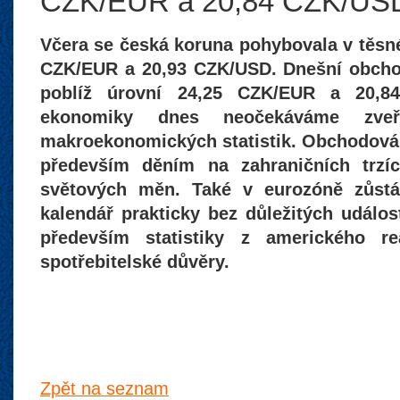
CZK/EUR a 20,84 CZK/US
Včera se česká koruna pohybovala v těsné
CZK/EUR a 20,93 CZK/USD. Dnešní obcho
poblíž úrovní 24,25 CZK/EUR a 20,
ekonomiky dnes neočekáváme zveře
makroekonomických statistik. Obchodován
především děním na zahraničních trzí
světových měn. Také v eurozóně zůst
kalendář prakticky bez důležitých událos
především statistiky z amerického re
spotřebitelské důvěry.
Zpět na seznam