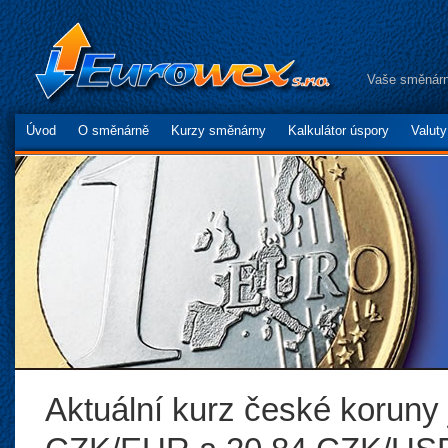
Vaše směnárn
Úvod
O směnárně
Kurzy směnárny
Kalkulátor úspory
Valut
Aktuální kurz české koruny 