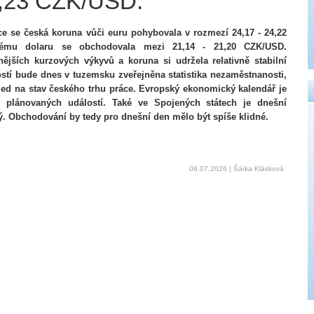
,23 CZK/USD.
e se česká koruna vůči euru pohybovala v rozmezí 24,17 - 24,22
kému dolaru se obchodovala mezi 21,14 - 21,20 CZK/USD.
ějších kurzových výkyvů a koruna si udržela relativně stabilní
tí bude dnes v tuzemsku zveřejněna statistika nezaměstnanosti,
led na stav českého trhu práce. Evropský ekonomický kalendář je
plánovaných událostí. Také ve Spojených státech je dnešní
 Obchodování by tedy pro dnešní den mělo být spíše klidné.
08.07.2026 | Šárka Klásková