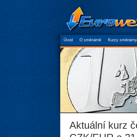
Úvod
O směnárně
Kurzy směnárny
Aktuální kurz 