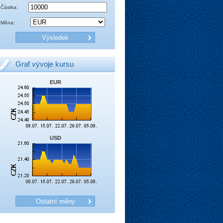
Částka:
Měna:
Graf vývoje kursu
EUR
USD