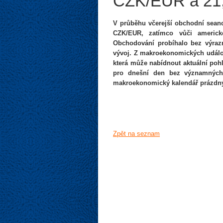
CZK/EUR a 21
V průběhu včerejší obchodní seanc
CZK/EUR, zatímco vůči americ
Obchodování probíhalo bez výrazn
vývoj. Z makroekonomických událos
která může nabídnout aktuální poh
pro dnešní den bez významných 
makroekonomický kalendář prázdný.
Zpět na seznam