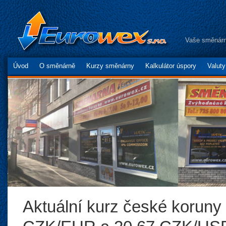
Vaše směnárn
Úvod
O směnárně
Kurzy směnárny
Kalkulátor úspory
Valut
Aktuální kurz české koruny