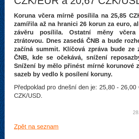
CZK/EUR a 20,67 CZK/US
Koruna včera mírně posílila na 25,85 C
zamířila až na hranici 26 korun za euro, 
závěru posílila. Ostatní měny včera
ztrátovou. Dnes zasedá ČNB a bude rozh
začíná summit. Klíčová zpráva bude ze 
ČNB, kde se očekává, snížení reposazb
Snížení by mělo přinést mírné korunové 
sazeb by vedlo k posílení koruny.
Předpoklad pro dnešní den je: 25,80 - 26,0
CZK/USD.
28
Zpět na seznam