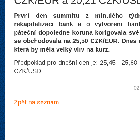
CZK/EUR a 20,21 CZK/US
První den summitu z minulého týd
rekapitalizaci bank a o vytvoření ban
páteční dopoledne koruna korigovala své
se obchodovala na 25,50 CZK/EUR. Dnes n
která by měla velký vliv na kurz.
Předpoklad pro dnešní den je: 25,45 - 25,6
CZK/USD.
02
Zpět na seznam