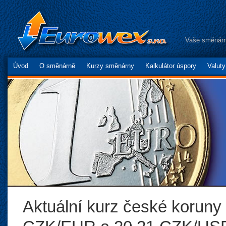
Vaše směnárn
Úvod
O směnárně
Kurzy směnárny
Kalkulátor úspory
Valut
Aktuální kurz české koruny