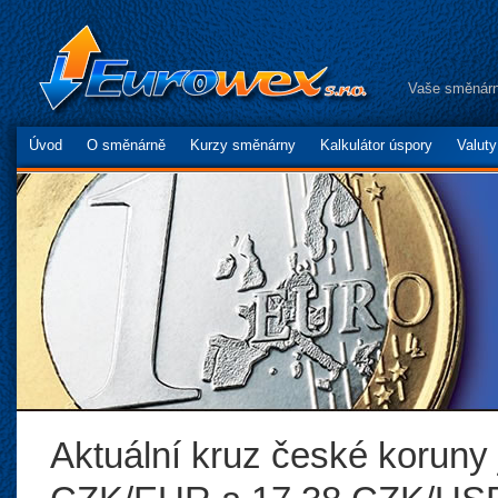
Vaše směnárn
Úvod
O směnárně
Kurzy směnárny
Kalkulátor úspory
Valut
Aktuální kruz české koruny 