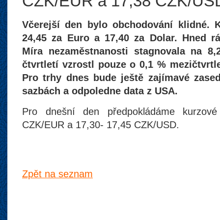
CZK/EUR a 17,38 CZK/US
Včerejší den bylo obchodování klidné. 
24,45 za Euro a 17,40 za Dolar. Hned rá
Míra nezaměstnanosti stagnovala na 
čtvrtletí vzrostl pouze o 0,1 % mezičtvrt
Pro trhy dnes bude ještě zajímavé zased
sazbách a odpoledne data z USA.
Pro dnešní den předpokládáme kurzov
CZK/EUR a 17,30- 17,45 CZK/USD.
Zpět na seznam