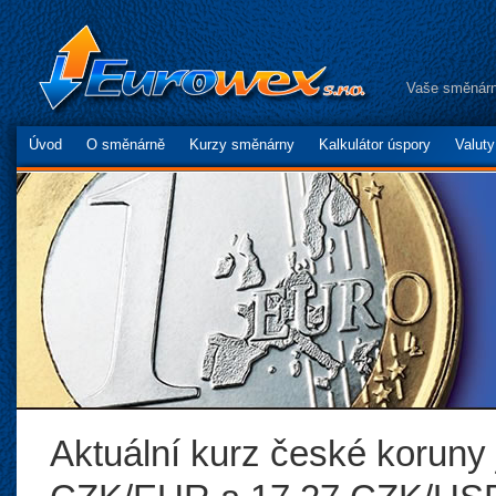
Vaše směnárn
Úvod
O směnárně
Kurzy směnárny
Kalkulátor úspory
Valut
Aktuální kurz české koruny 