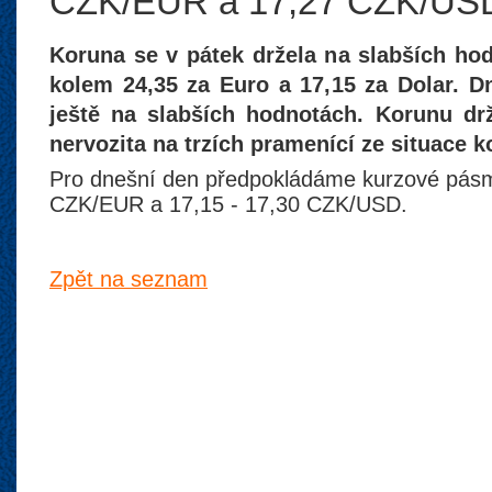
CZK/EUR a 17,27 CZK/US
Koruna se v pátek držela na slabších h
kolem 24,35 za Euro a 17,15 za Dolar. D
ještě na slabších hodnotách. Korunu drž
nervozita na trzích pramenící ze situace 
Pro dnešní den předpokládáme kurzové pásm
CZK/EUR a 17,15 - 17,30 CZK/USD.
Zpět na seznam