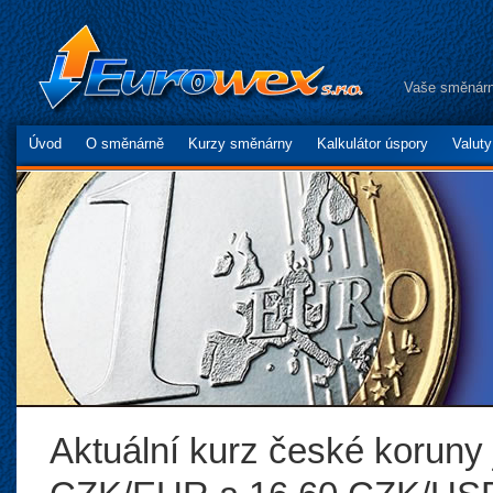
Vaše směnárn
Úvod
O směnárně
Kurzy směnárny
Kalkulátor úspory
Valut
Aktuální kurz české koruny 