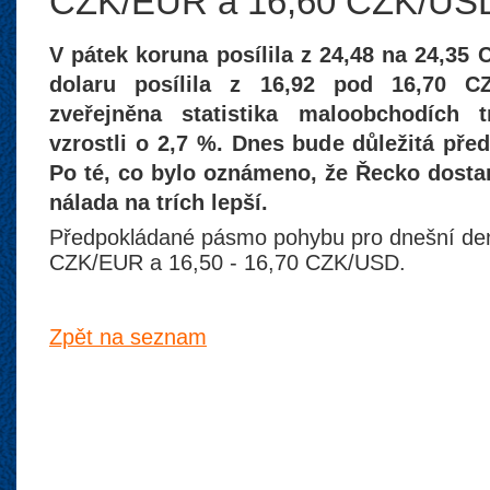
CZK/EUR a 16,60 CZK/US
V pátek koruna posílila z 24,48 na 24,3
dolaru posílila z 16,92 pod 16,70 C
zveřejněna statistika maloobchodích 
vzrostli o 2,7 %. Dnes bude důležitá pře
Po té, co bylo oznámeno, že Řecko dostan
nálada na trích lepší.
Předpokládané pásmo pohybu pro dnešní den 
CZK/EUR a 16,50 - 16,70 CZK/USD.
Zpět na seznam