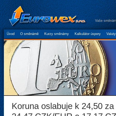
Vaše směnárn
Úvod
O směnárně
Kurzy směnárny
Kalkulátor úspory
Valut
Koruna oslabuje k 24,50 za