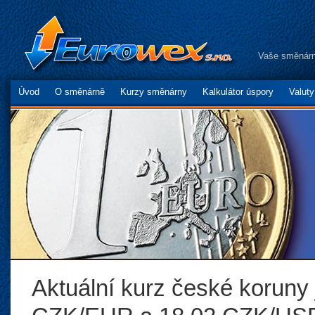
Vaše směnárn
Úvod
O směnárně
Kurzy směnárny
Kalkulátor úspory
Valut
Aktuální kurz české koruny 