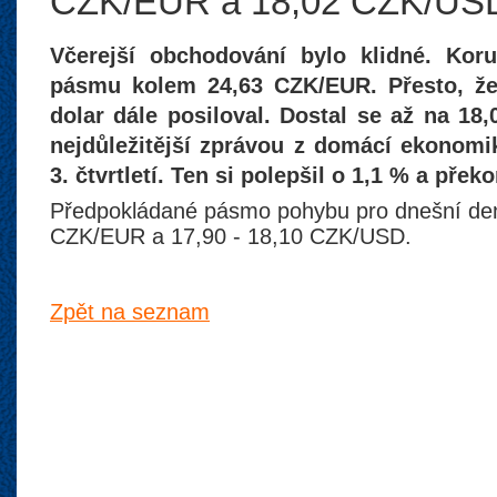
CZK/EUR a 18,02 CZK/US
Včerejší obchodování bylo klidné. Kor
pásmu kolem 24,63 CZK/EUR. Přesto, že
dolar dále posiloval. Dostal se až na 18
nejdůležitější zprávou z domácí ekonomi
3. čtvrtletí. Ten si polepšil o 1,1 % a přek
Předpokládané pásmo pohybu pro dnešní den 
CZK/EUR a 17,90 - 18,10 CZK/USD.
Zpět na seznam