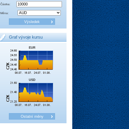
Částka:
Měna:
Graf vývoje kursu
EUR
USD