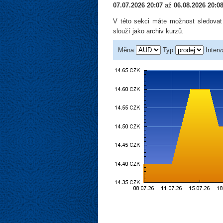
07.07.2026 20:07
až
06.08.2026 20:0
V této sekci máte možnost sledovat
slouží jako archiv kurzů.
Měna
Typ
Interv