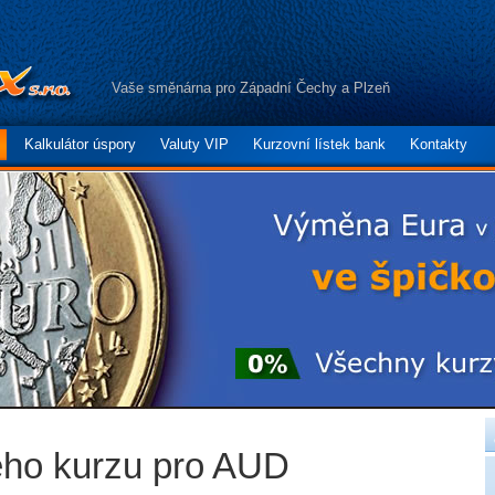
Vaše směnárna pro Západní Čechy a Plzeň
Kalkulátor úspory
Valuty VIP
Kurzovní lístek bank
Kontakty
ého kurzu pro AUD