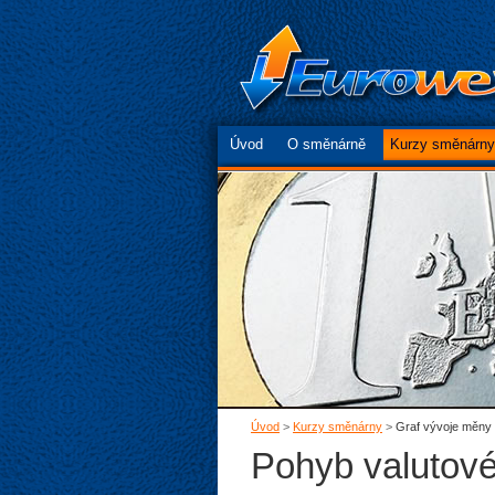
Úvod
O směnárně
Kurzy směnárny
Úvod
>
Kurzy směnárny
>
Graf vývoje měny
Pohyb valutov