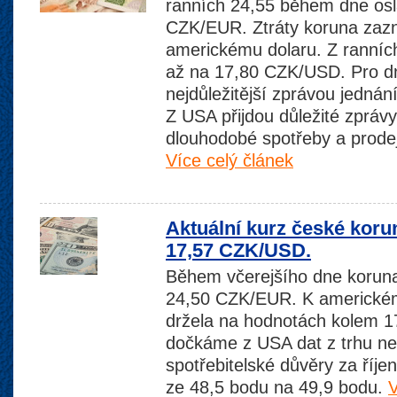
ranních 24,55 během dne osla
CZK/EUR. Ztráty koruna zaz
americkému dolaru. Z ranních
až na 17,80 CZK/USD. Pro d
nejdůležitější zprávou jednán
Z USA přijdou důležité zpráv
dlouhodobé spotřeby a prode
Více celý článek
Aktuální kurz české koru
17,57 CZK/USD.
Během včerejšího dne koruna 
24,50 CZK/EUR. K americkém
držela na hodnotách kolem 
dočkáme z USA dat z trhu ne
spotřebitelské důvěry za říje
ze 48,5 bodu na 49,9 bodu.
V