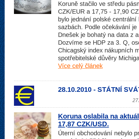
Koruně stačilo ve středu pás
CZK/EUR a 17,75 - 17,90 CZ
bylo jednání polské centráln
sazbách. Podle očekávání je
Dnešek je bohatý na data z 
Dozvíme se HDP za 3. Q, oso
Chicagský index nákupních 
spotřebitelské důvěry Michiga
Více celý článek
28.10.2010 - STÁTNÍ SV
27
Koruna oslabila na aktuá
17,87 CZK/USD.
Úterní obchodování nebylo pr