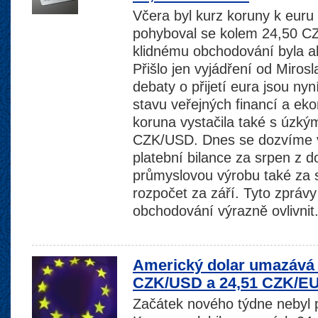
Včera byl kurz koruny k euru
pohyboval se kolem 24,50 
klidnému obchodování byla a
Přišlo jen vyjádření od Miros
debaty o přijetí eura jsou nyn
stavu veřejných financí a eko
koruna vystačila také s úzk
CZK/USD. Dnes se dozvíme 
platební bilance za srpen z 
průmyslovou výrobu také za 
rozpočet za září. Tyto zpráv
obchodování výrazně ovlivnit
Americký dolar umazává z
CZK/USD a 24,51 CZK/E
Začátek nového týdne nebyl p