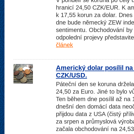
V pondělí se koruna po celý 
hranicí 24,50 CZK/EUR. K am
k 17,55 korun za dolar. Dnes
dne bude německý ZEW inde
sentimentu. Obchodování by m
odpolední projevy představi
článek
Americký dolar posílil na
CZK/USD.
Páteční den se koruna drže
24,50 za Euro. Jiné to bylo 
Ten během dne posílil až na 
dnešní den domácí data neo
přijdou data z USA (čistý pří
za srpen a průmyslová výrob
začala obchodování na 24,5