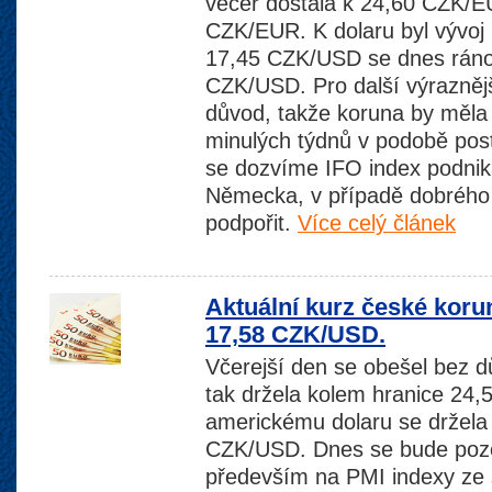
večer dostala k 24,60 CZK/EU
CZK/EUR. K dolaru byl vývoj 
17,45 CZK/USD se dnes ráno
CZK/USD. Pro další výraznějš
důvod, takže koruna by měla 
minulých týdnů v podobě pos
se dozvíme IFO index podnik
Německa, v případě dobrého
podpořit.
Více celý článek
Aktuální kurz české koru
17,58 CZK/USD.
Včerejší den se obešel bez d
tak držela kolem hranice 24
americkému dolaru se držela
CZK/USD. Dnes se bude pozo
především na PMI indexy ze 