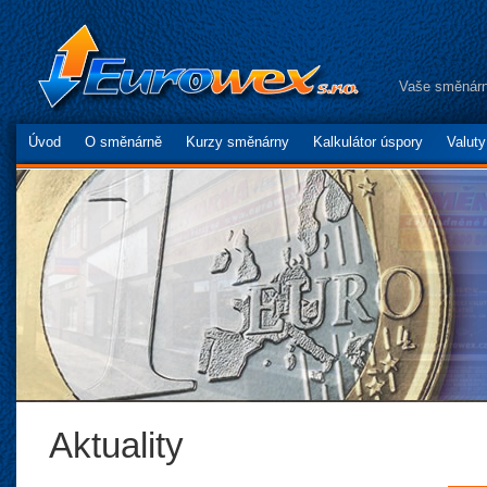
Vaše směnárn
Úvod
O směnárně
Kurzy směnárny
Kalkulátor úspory
Valut
Aktuality