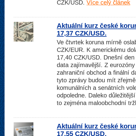
CZK/USD.
Více celý článek
Aktuální kurz české koru
17,37 CZK/USD.
Ve čtvrtek koruna mírně oslab
CZK/EUR. K americkému dolar
17,40 CZK/USD. Dnešní den
data zajímavější. Z eurozóny
zahraniční obchod a finální da
tyto zprávy budou mít zřejmě 
komunálních a senátních vol
odpoledne. Daleko důležitějš
to zejména maloobchodní trž
Aktuální kurz české koru
17,55 CZK/USD.