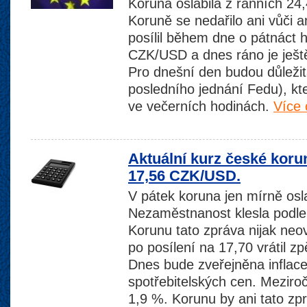
Koruna oslabila z ranních 2
Koruně se nedařilo ani vůči 
posílil během dne o pátnáct 
CZK/USD a dnes ráno je ještě
Pro dnešní den budou důležit
posledního jednání Fedu), k
ve večerních hodinách.
Více 
Aktuální kurz české koru
17,56 CZK/USD.
V pátek koruna jen mírně os
Nezaměstnanost klesla podle
Korunu tato zpráva nijak neov
po posílení na 17,70 vrátil 
Dnes bude zveřejněna inflac
spotřebitelských cen. Meziro
1,9 %. Korunu by ani tato zpr