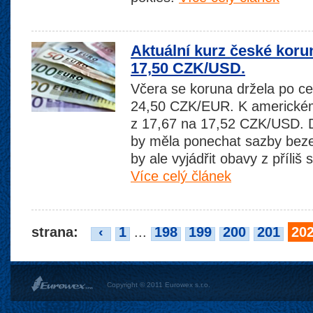
Aktuální kurz české koru
17,50 CZK/USD.
Včera se koruna držela po ce
24,50 CZK/EUR. K americkému
z 17,67 na 17,52 CZK/USD. 
by měla ponechat sazby bez
by ale vyjádřit obavy z příliš 
Více celý článek
strana:
‹
1
...
198
199
200
201
20
Copyright © 2011 Eurowex s.r.o.