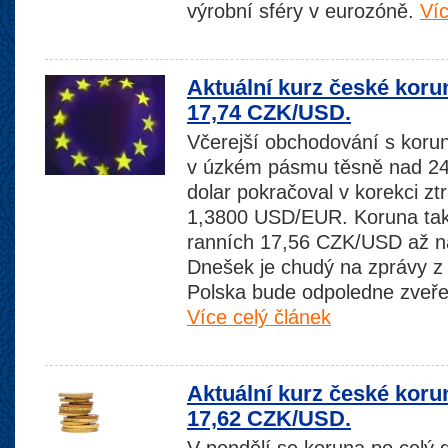
výrobní sféry v eurozóně.
Víc
Aktuální kurz české koru
17,74 CZK/USD.
Včerejší obchodování s koruno
v úzkém pásmu těsně nad 24
dolar pokračoval v korekci ztr
1,3800 USD/EUR. Koruna tak 
ranních 17,56 CZK/USD až 
Dnešek je chudý na zprávy z
Polska bude odpoledne zveřej
Více celý článek
Aktuální kurz české koru
17,62 CZK/USD.