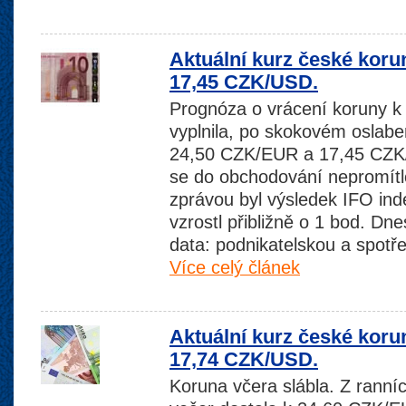
Aktuální kurz české koru
17,45 CZK/USD.
Prognóza o vrácení koruny k 
vyplnila, po skokovém oslaben
24,50 CZK/EUR a 17,45 CZK/
se do obchodování nepromítl
zprávou byl výsledek IFO in
vzrostl přibližně o 1 bod. D
data: podnikatelskou a spotře
Více celý článek
Aktuální kurz české koru
17,74 CZK/USD.
Koruna včera slábla. Z rann