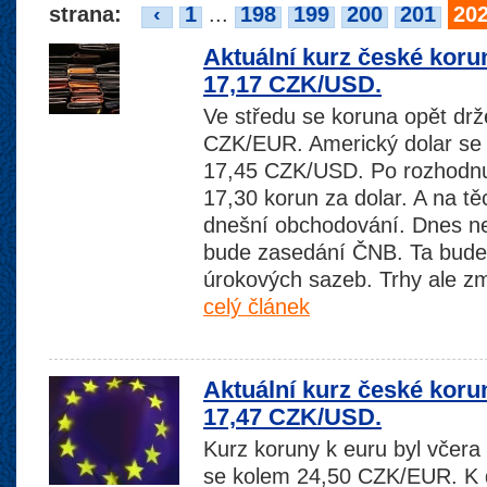
strana:
‹
1
...
198
199
200
201
20
Aktuální kurz české koru
17,17 CZK/USD.
Ve středu se koruna opět drž
CZK/EUR. Americký dolar se 
17,45 CZK/USD. Po rozhodnut
17,30 korun za dolar. A na tě
dnešní obchodování. Dnes nej
bude zasedání ČNB. Ta bude 
úrokových sazeb. Trhy ale z
celý článek
Aktuální kurz české koru
17,47 CZK/USD.
Kurz koruny k euru byl včera 
se kolem 24,50 CZK/EUR. K d