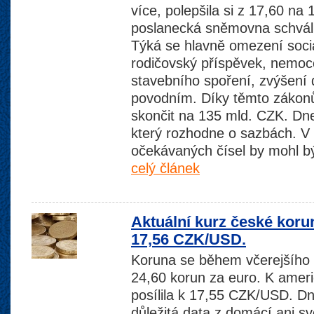
více, polepšila si z 17,60 n
poslanecká sněmovna schváli
Týká se hlavně omezení soci
rodičovský příspěvek, nemo
stavebního spoření, zvýšení 
povodním. Díky těmto záko
skončit na 135 mld. CZK. D
který rozhodne o sazbách. V
očekávaných čísel by mohl bý
celý článek
Aktuální kurz české koru
17,56 CZK/USD.
Koruna se během včerejšího 
24,60 korun za euro. K amer
posílila k 17,55 CZK/USD. 
důležitá data z domácí ani s