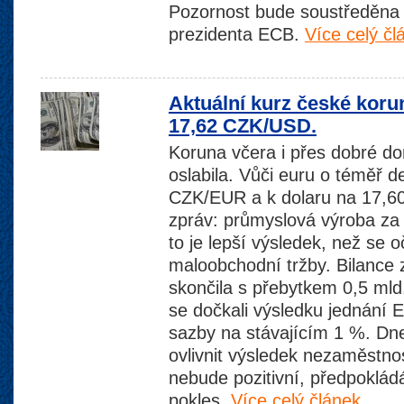
Pozornost bude soustředěna 
prezidenta ECB.
Více celý čl
Aktuální kurz české koru
17,62 CZK/USD.
Koruna včera i přes dobré d
oslabila. Vůči euru o téměř d
CZK/EUR a k dolaru na 17,
zpráv: průmyslová výroba za 
to je lepší výsledek, než se 
maloobchodní tržby. Bilance
skončila s přebytkem 0,5 ml
se dočkali výsledku jednání 
sazby na stávajícím 1 %. Dn
ovlivnit výsledek nezaměstno
nebude pozitivní, předpokládá
pokles.
Více celý článek