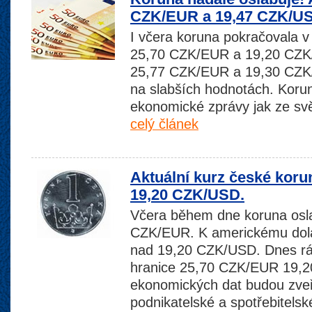
CZK/EUR a 19,47 CZK/U
I včera koruna pokračovala v
25,70 CZK/EUR a 19,20 CZK/
25,77 CZK/EUR a 19,30 CZK/
na slabších hodnotách. Koru
ekonomické zprávy jak ze svě
celý článek
Aktuální kurz české koru
19,20 CZK/USD.
Včera během dne koruna osla
CZK/EUR. K americkému dolar
nad 19,20 CZK/USD. Dnes rá
hranice 25,70 CZK/EUR 19,
ekonomických dat budou zveř
podnikatelské a spotřebitelsk