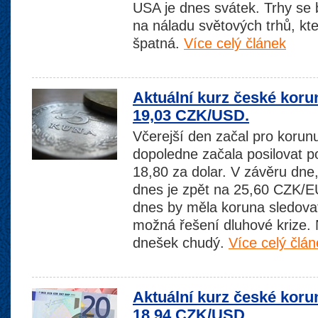
USA je dnes svátek. Trhy se 
na náladu světových trhů, kt
špatná.
Více celý článek
Aktuální kurz české kor
19,03 CZK/USD.
Včerejší den začal pro korunu
dopoledne začala posilovat p
18,80 za dolar. V závěru dne,
dnes je zpět na 25,60 CZK/
dnes by měla koruna sledovat
možná řešení dluhové krize.
dnešek chudý.
Více celý člán
Aktuální kurz české koru
18,94 CZK/USD.