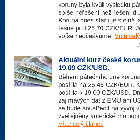
koruny byla kvůli výsledku p
spíše neřešení než řešení dl
Koruna dnes startuje stejně j
těsně pod 25,70 CZK/EUR. Je
spíše neočeáváme.
Více celý
1
Aktuální kurz české koru
19,09 CZK/USD.
Během pátečního dne koruna
posílila na 25,45 CZK/EUR. 
posílila k 19,00 CZK/USD. D
zajímavých dat z EMU ani 
se bude soustředit na vývoj v
zveřejněny americké maloobch
Více celý článek