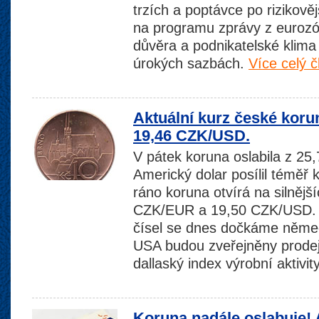
trzích a poptávce po rizikově
na programu zprávy z eurozón
důvěra a podnikatelské klima
úrokých sazbách.
Více celý č
Aktuální kurz české koru
19,46 CZK/USD.
V pátek koruna oslabila z 2
Americký dolar posílil témě
ráno koruna otvírá na silnějš
CZK/EUR a 19,50 CZK/USD.
čísel se dnes dočkáme německ
USA budou zveřejněny prode
dallaský index výrobní aktivit
Koruna nadále oslabuje! 