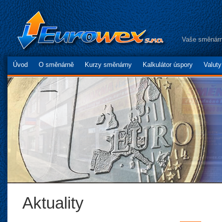
Vaše směnárn
Úvod
O směnárně
Kurzy směnárny
Kalkulátor úspory
Valut
Aktuality