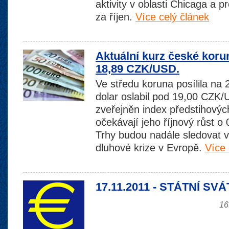
aktivity v oblasti Chicaga a p
za říjen.
Více celý článek
Aktuální kurz české koru
18,89 CZK/USD.
Ve středu koruna posílila n
dolar oslabil pod 19,00 CZK
zveřejněn index předstihových
očekávají jeho říjnový růst o
Trhy budou nadále sledovat v
dluhové krize v Evropě.
Více 
17.11.2011 - STÁTNÍ SVÁ
16