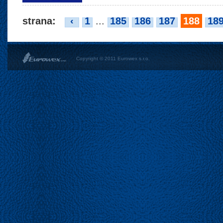
strana:
‹
1
...
185
186
187
188
18
Copyright © 2011 Eurowex s.r.o.