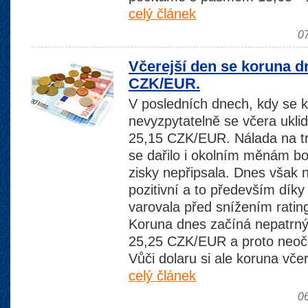
celý článek
0
Včerejší den se koruna d
CZK/EUR.
V posledních dnech, kdy se 
nevyzpytatelně se včera uklid
25,15 CZK/EUR. Nálada na trz
se dařilo i okolním měnám bo
zisky nepřipsala. Dnes však n
pozitivní a to především díky
varovala před snížením rati
Koruna dnes začíná nepatrný
25,25 CZK/EUR a proto neoče
Vůči dolaru si ale koruna vče
celý článek
0