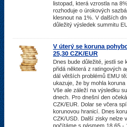
listopad, která vzrostla na 
rozhoduje o úrokových sazbá
klesnout na 1%. V dalších dn
důležitý výsledek summitu E
V úterý se koruna pohybo
25,30 CZK/EUR
Dnes bude důležité, jestli se
přidá některá z ratingových a
dál větších problémů EMU těž
ukazuje, že by mohla koruna v
Vše ale záleží na výsledku s
dnech. Pro dnešní den očeká
CZK/EUR. Dolar se včera spí
korunovou hranicí. Dnes kor
CZK/USD. Další zisky nelze v
počítáme s pásmem 18,65 -