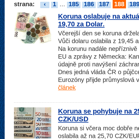
strana:
‹
1
...
185
186
187
188
18
Koruna oslabuje na aktuá
19,70 za Dolar.
Včerejší den se koruna držel
Vůči dolaru oslabila z 19,45
Na korunu nadále nepříznivě
EU a zprávy z Německa: Kanc
údajně proti navýšení zách
Dnes jedná vláda ČR o půjčc
Eurozóny přijde průmyslová v
článek
Koruna se pohybuje na 2
CZK/USD
Koruna si včera moc dobře 
oslabila až na 25,70 CZK/EUR