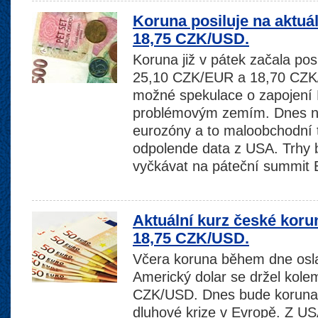
Koruna posiluje na aktuá
18,75 CZK/USD.
Koruna již v pátek začala pos
25,10 CZK/EUR a 18,70 CZK/
možné spekulace o zapojení
problémovým zemím. Dnes ná
eurozóny a to maloobchodní t
odpolende data z USA. Trhy 
vyčkávat na páteční summit
Aktuální kurz české koru
18,75 CZK/USD.
Včera koruna během dne osl
Americký dolar se držel kole
CZK/USD. Dnes bude koruna s
dluhové krize v Evropě. Z U