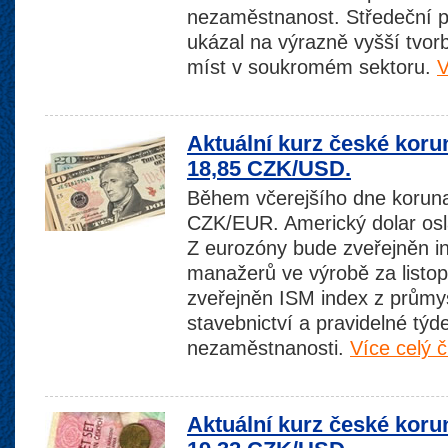
nezaměstnanost. Středeční p
ukázal na výrazně vyšší tvo
míst v soukromém sektoru.
V
Aktuální kurz české koru
18,85 CZK/USD.
Během včerejšího dne koruna 
CZK/EUR. Americký dolar osl
Z eurozóny bude zveřejněn i
manažerů ve výrobě za listo
zveřejněn ISM index z průmys
stavebnictví a pravidelné týd
nezaměstnanosti.
Více celý 
Aktuální kurz české koru