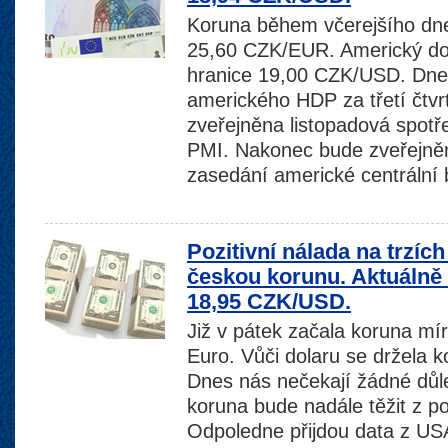
Koruna během včerejšího dne
25,60 CZK/EUR. Americký dol
hranice 19,00 CZK/USD. Dne
amerického HDP za třetí čtvr
zveřejněna listopadová spotř
PMI. Nakonec bude zveřejněn
zasedání americké centrální
Pozitivní nálada na trzích
českou korunu. Aktuálně
18,95 CZK/USD.
Již v pátek začala koruna mír
Euro. Vůči dolaru se držela
Dnes nás nečekají žádné důl
koruna bude nadále těžit z poz
Odpoledne přijdou data z US