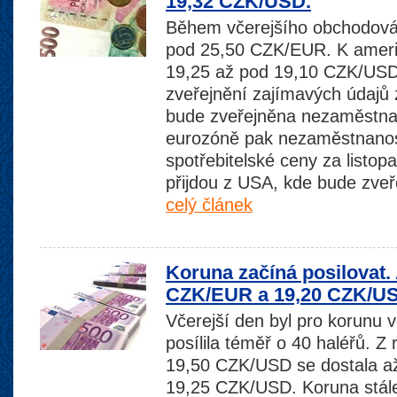
19,32 CZK/USD.
Během včerejšího obchodován
pod 25,50 CZK/EUR. K americ
19,25 až pod 19,10 CZK/US
zveřejnění zajímavých údaj
bude zveřejněna nezaměstnan
eurozóně pak nezaměstnanost
spotřebitelské ceny za listop
přijdou z USA, kde bude zve
celý článek
Koruna začíná posilovat. 
CZK/EUR a 19,20 CZK/U
Včerejší den byl pro korunu 
posílila téměř o 40 haléřů. 
19,50 CZK/USD se dostala a
19,25 CZK/USD. Koruna stále