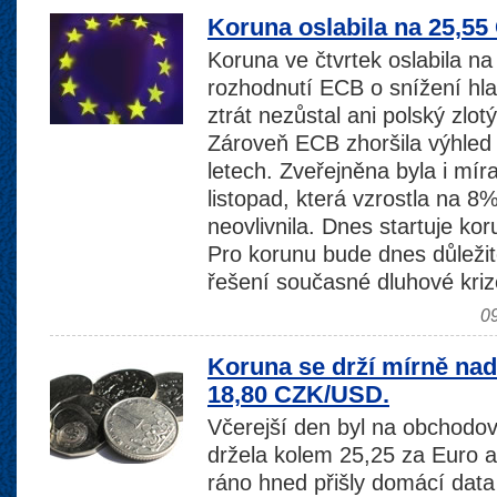
Koruna oslabila na 25,5
Koruna ve čtvrtek oslabila n
rozhodnutí ECB o snížení hl
ztrát nezůstal ani polský zlo
Zároveň ECB zhoršila výhled 
letech. Zveřejněna byla i mí
listopad, která vzrostla na 8%
neovlivnila. Dnes startuje k
Pro korunu bude dnes důleži
řešení současné dluhové kri
0
Koruna se drží mírně na
18,80 CZK/USD.
Včerejší den byl na obchodov
držela kolem 25,25 za Euro a
ráno hned přišly domácí dat