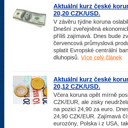
Aktuální kurz české koru
20,20 CZK/USD.
V závěru týdne koruna oslab
Dnešní zveřejněná ekonomick
příliš zajímavá. Dnes bude z
červencová průmyslová prod
splatit Evropské centrální b
dluhopisů.
Více celý článek
Aktuální kurz české koru
20,12 CZK/USD.
Včera koruna opět mírně posi
CZK/EUR, ale zisky neudržela
na pozici 24,90 za euro. Dne
24,90 CZK/EUR. Zajímavá čís
eurozóny, Polska i z USA, ta