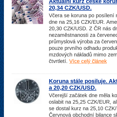
Aktuální kurz české koru
20,34 CZK/USD.
Včera se koruna po posílení 
dne na 25,16 CZK/EUR. Americ
20,30 CZK/USD. Z ČR nás dn
nezaměstnanosti za červenec
průmyslová výroba za červe
pouze prvního odhadu produkt
mzdových nákladů mimo země
čtvrtletí.
Více celý článek
Koruna stále posiluje. A
a 20,20 CZK/USD.
Včerejší začátek dne měla k
oslabit na 25,25 CZK/EUR, a
se dostal kurz na 25,10 CZK/
Červnová obchodní bilance s