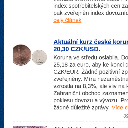
index spotřebitelských cen 
pak zveřejněn index dovozní
celý článek
Aktuální kurz české koru
20,30 CZK/USD.
Koruna ve středu oslabila. D
25,18 za euro, aby ke konci d
CZK/EUR. Žádné pozitivní zp
zveřejněny. Míra nezaměstna
vzrostla na 8,3%, ale vliv na
Zahraniční obchod zaznamena
poklesu dovozu a vývozu. P
žádné důležité zprávy.
Více c
09