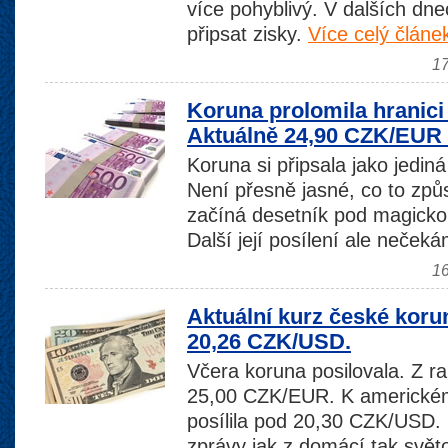
více pohyblivý. V dalších dn
připsat zisky.
Více celý článe
17
Koruna prolomila hranici 
Aktuálně 24,90 CZK/EUR
Koruna si připsala jako jedin
Není přesně jasné, co to způ
začíná desetník pod magicko
Další její posílení ale neček
16
Aktuální kurz české koru
20,26 CZK/USD.
Včera koruna posilovala. Z ra
25,00 CZK/EUR. K americkém
posílila pod 20,30 CZK/USD.
zprávy jak z domácí tak svě