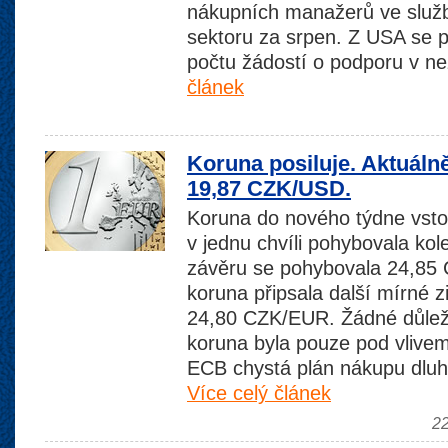
nákupních manažerů ve služ
sektoru za srpen. Z USA se 
počtu žádostí o podporu v n
článek
Koruna posiluje. Aktuál
19,87 CZK/USD.
Koruna do nového týdne vstou
v jednu chvíli pohybovala ko
závěru se pohybovala 24,85
koruna připsala další mírné z
24,80 CZK/EUR. Žádné důležité
koruna byla pouze pod vlivem
ECB chystá plán nákupu dluh
Více celý článek
22