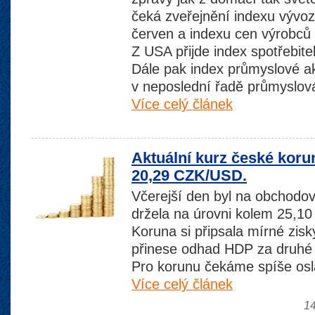
čeká zveřejnění indexu vývo
červen a indexu cen výrobců
Z USA přijde index spotřebit
Dále pak index průmyslové ak
v neposlední řadě průmyslov
Více celý článek
Aktuální kurz české koru
20,29 CZK/USD.
Včerejší den byl na obchodov
držela na úrovni kolem 25,1
Koruna si připsala mírné zisk
přinese odhad HDP za druhé č
Pro korunu čekáme spíše osla
Více celý článek
14