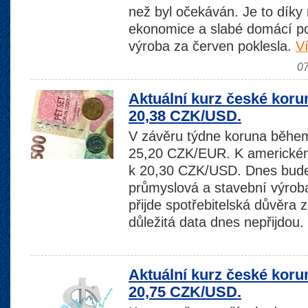
než byl očekáván. Je to díky n
ekonomice a slabé domácí p
výroba za červen poklesla.
Ví
07
Aktuální kurz české koru
20,38 CZK/USD.
V závěru týdne koruna během
25,20 CZK/EUR. K americkému
k 20,30 CZK/USD. Dnes bude
průmyslová a stavební výrob
přijde spotřebitelská důvěra 
důležitá data dnes nepřijdou.
Aktuální kurz české koru
20,75 CZK/USD.