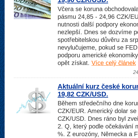
Včera se koruna obchodovala
pásmu 24,85 - 24,96 CZK/EU
nutnosti další podpory ekono
nezlepší. Dnes se dozvíme p
spotřebitelskou důvěru za srp
nevylučujeme, pokud se FED
podporu americké ekonomiky
opět získat.
Více celý článek
24
Aktuální kurz české koru
19,82 CZK/USD.
Během středečního dne korun
CZK/EUR. Americký dolar se 
CZK/USD. Dnes ráno byl zv
2. Q, který podle očekávání m
%. Z eurozóny, Německa a Fr