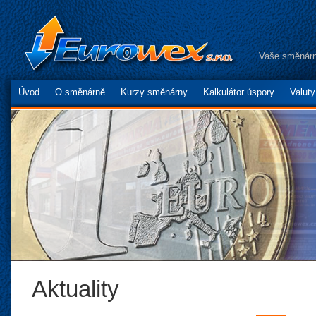
Vaše směnárn
Úvod
O směnárně
Kurzy směnárny
Kalkulátor úspory
Valut
Aktuality