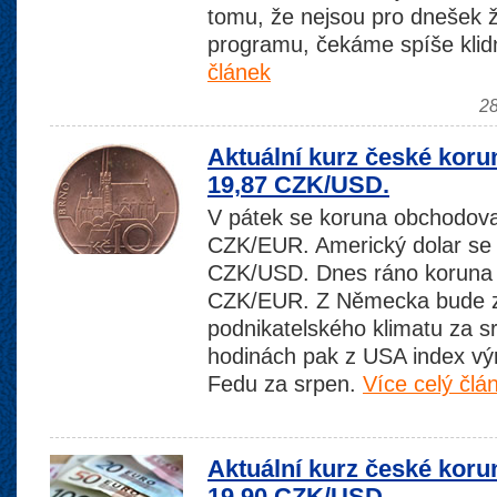
tomu, že nejsou pro dnešek ž
programu, čekáme spíše klid
článek
28
Aktuální kurz české koru
19,87 CZK/USD.
V pátek se koruna obchodova
CZK/EUR. Americký dolar se 
CZK/USD. Dnes ráno koruna 
CZK/EUR. Z Německa bude z
podnikatelského klimatu za s
hodinách pak z USA index výr
Fedu za srpen.
Více celý člá
Aktuální kurz české koru
19,90 CZK/USD.