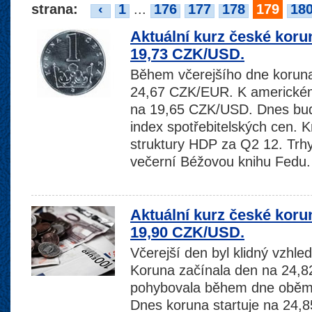
strana:
‹
1
...
176
177
178
179
18
Aktuální kurz české koru
19,73 CZK/USD.
Během včerejšího dne koruna 
24,67 CZK/EUR. K americkému
na 19,65 CZK/USD. Dnes bu
index spotřebitelských cen.
struktury HDP za Q2 12. Trhy
večerní Béžovou knihu Fedu
Aktuální kurz české koru
19,90 CZK/USD.
Včerejší den byl klidný vzhl
Koruna začínala den na 24,
pohybovala během dne oběma
Dnes koruna startuje na 24