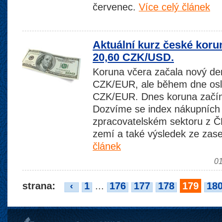
červenec.
Více celý článek
Aktuální kurz české koru
20,60 CZK/USD.
Koruna včera začala nový den
CZK/EUR, ale během dne osl
CZK/EUR. Dnes koruna začí
Dozvíme se index nákupních
zpracovatelském sektoru z Č
zemí a také výsledek ze za
článek
01
strana:
‹
1
...
176
177
178
179
18