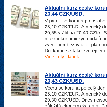
Aktuální kurz české koru
20,44 CZK/USD.
V pátek se koruna po oslaben
25,10 CZK/EUR. Americký dol
20,55 vrátil na 20,40 CZK/
makroekonomických údajů n
zveřejněn běžný účet platebn
Dočkáme se také zveřejnění
Více celý článek
Aktuální kurz české koru
20,43 CZK/USD.
Včera se koruna po celý den 
25,10 CZK/EUR. Americký dola
20,30 CZK/USD. Dnes nejso
důležitá ekonomická data. P