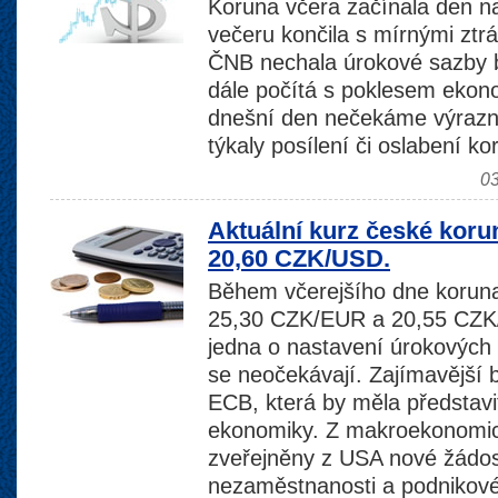
Koruna včera začínala den n
večeru končila s mírnými zt
ČNB nechala úrokové sazby 
dále počítá s poklesem ekono
dnešní den nečekáme výrazn
týkaly posílení či oslabení k
03
Aktuální kurz české koru
20,60 CZK/USD.
Během včerejšího dne koruna 
25,30 CZK/EUR a 20,55 CZ
jedna o nastavení úrokových
se neočekávají. Zajímavější
ECB, která by měla představ
ekonomiky. Z makroekonomic
zveřejněny z USA nové žádos
nezaměstnanosti a podnikov