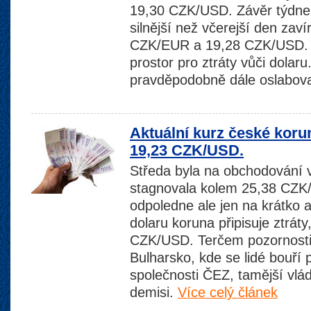
19,30 CZK/USD. Závěr týdne 
silnější než včerejší den zaví
CZK/EUR a 19,28 CZK/USD. 
prostor pro ztráty vůči dolar
pravděpodobně dále oslabov
Aktuální kurz české koru
19,23 CZK/USD.
Středa byla na obchodování v
stagnovala kolem 25,38 CZK/
odpoledne ale jen na krátko
dolaru koruna připisuje ztrát
CZK/USD. Terčem pozornosti 
Bulharsko, kde se lidé bouří 
společnosti ČEZ, tamější vl
demisi.
Více celý článek