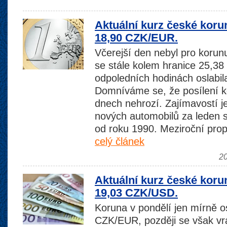
Aktuální kurz české koru
18,90 CZK/EUR.
Včerejší den nebyl pro korunu
se stále kolem hranice 25,3
odpoledních hodinách oslabi
Domníváme se, že posílení k
dnech nehrozí. Zajímavostí j
nových automobilů za leden s
od roku 1990. Meziroční pro
celý článek
20
Aktuální kurz české koru
19,03 CZK/USD.
Koruna v pondělí jen mírně o
CZK/EUR, později se však vrá