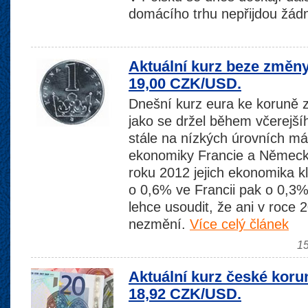
domácího trhu nepřijdou žád
Aktuální kurz beze změn
19,00 CZK/USD.
Dnešní kurz eura ke koruně z
jako se držel během včerejší
stále na nízkých úrovních m
ekonomiky Francie a Německa
roku 2012 jejich ekonomika k
o 0,6% ve Francii pak o 0,3%
lehce usoudit, že ani v roce 
nezmění.
Více celý článek
15
Aktuální kurz české koru
18,92 CZK/USD.