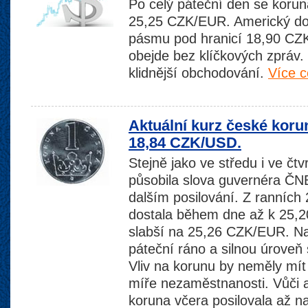
Po celý páteční den se korun
25,25 CZK/EUR. Americký dol
pásmu pod hranicí 18,90 CZ
obejde bez klíčkových zpráv
klidnější obchodování.
Více c
Aktuální kurz české koru
18,84 CZK/USD.
Stejně jako ve středu i ve čtv
působila slova guvernéra ČNB
dalším posilování. Z ranníc
dostala během dne až k 25,2
slabší na 25,26 CZK/EUR. Na 
páteční ráno a silnou úroveň 
Vliv na korunu by neměly mít
míře nezaměstnanosti. Vůči 
koruna včera posilovala až 