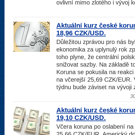
ovlivní mimo zlotého i vývoj 
Aktuální kurz české koru
18,96 CZK/USD.
Důležitou zprávou pro nás by
ekonomika za uplynulý rok zp
toho plyne, že centrální pol
snižovat sazby. Na základě toh
Koruna se pokusila na reakci
na včerejší 25,69 CZK/EUR. 
týdnu bude záviset na vývoji 
30
Aktuální kurz české koru
19,10 CZK/USD.
Včera koruna po oslabení na 
25,66 CZK/EUR. Americký dol