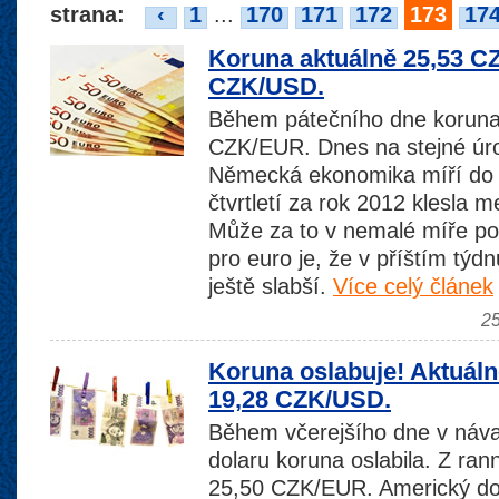
strana:
‹
1
...
170
171
172
173
17
Koruna aktuálně 25,53 C
CZK/USD.
Během pátečního dne koruna 
CZK/EUR. Dnes na stejné úro
Německá ekonomika míří do 
čtvrtletí za rok 2012 klesla 
Může za to v nemalé míře po
pro euro je, že v příštím týd
ještě slabší.
Více celý článek
25
Koruna oslabuje! Aktuál
19,28 CZK/USD.
Během včerejšího dne v náva
dolaru koruna oslabila. Z ran
25,50 CZK/EUR. Americký dola