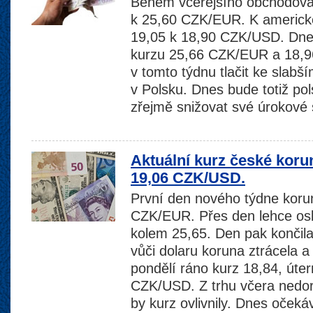
Během včerejšího obchodován
k 25,60 CZK/EUR. K americké
19,05 k 18,90 CZK/USD. Dne
kurzu 25,66 CZK/EUR a 18,
v tomto týdnu tlačit ke slab
v Polsku. Dnes bude totiž pol
zřejmě snižovat své úrokové
Aktuální kurz české koru
19,06 CZK/USD.
První den nového týdne koru
CZK/EUR. Přes den lehce osl
kolem 25,65. Den pak končil
vůči dolaru koruna ztrácela a 
pondělí ráno kurz 18,84, úter
CZK/USD. Z trhu včera nedora
by kurz ovlivnily. Dnes oček