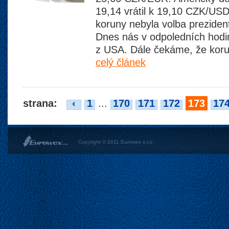
19,14 vrátil k 19,10 CZK/US
koruny nebyla volba prezident
Dnes nás v odpoledních hodi
z USA. Dále čekáme, že kor
celý článek
strana:
‹
1
...
170
171
172
173
17
Copyright © 2011 Eurowex s.r.o.