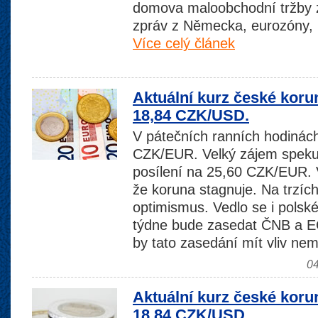
domova maloobchodní tržby z
zpráv z Německa, eurozóny, i
Více celý článek
Aktuální kurz české koru
18,84 CZK/USD.
V pátečních ranních hodinách
CZK/EUR. Velký zájem spekul
posílení na 25,60 CZK/EUR. V
že koruna stagnuje. Na trzíc
optimismus. Vedlo se i pols
týdne bude zasedat ČNB a EC
by tato zasedání mít vliv ne
04
Aktuální kurz české koru
18,84 CZK/USD.