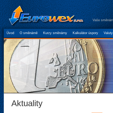
Vaše směnárn
Úvod
O směnárně
Kurzy směnárny
Kalkulátor úspory
Valut
Aktuality