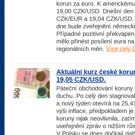
korun za euro. K americkému
19,00 CZK/USD. Dnešní den 
CZK/EUR a 19,04 CZK/USD. N
dne bude zveřejnění německ
Případné pozitivní překvapení
mělo přinést posílení eura na 
regionálních měn.
Více celý 
Aktuální kurz české koru
19,05 CZK/USD.
Páteční obchodování koruny 
duchu. Po celý den stagnov
a nový týden otevírá na 25,41
výši inflace, předpokladem j
koruny nijak neovlivnila, zatí
uveřejnění zpráv o nižším růst
V Polsku se dnes dočkají dal