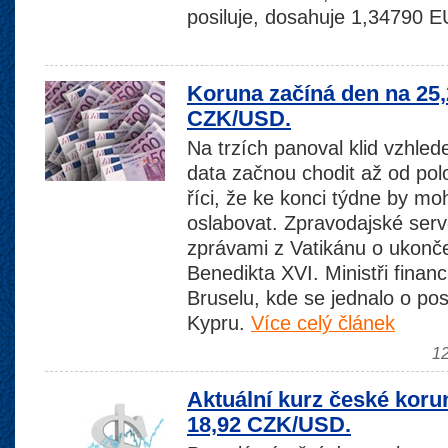
posiluje, dosahuje 1,34790
Koruna začíná den na 25
CZK/USD.
Na trzích panoval klid vzhled
data začnou chodit až od pol
říci, že ke konci týdne by mo
oslabovat. Zpravodajské serv
zprávami z Vatikánu o ukonč
Benedikta XVI. Ministři financí
Bruselu, kde se jednalo o pos
Kypru.
Více celý článek
12
Aktuální kurz české koru
18,92 CZK/USD.