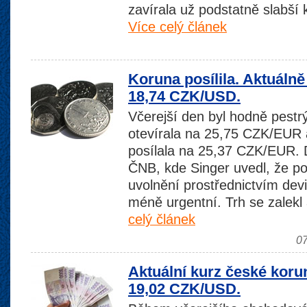
zavírala už podstatně slabš
Více celý článek
Koruna posílila. Aktuáln
18,74 CZK/USD.
Včerejší den byl hodně pestr
otevírala na 25,75 CZK/EUR 
posílala na 25,37 CZK/EUR.
ČNB, kde Singer uvedl, že p
uvolnění prostřednictvím devi
méně urgentní. Trh se zalekl 
celý článek
07
Aktuální kurz české koru
19,02 CZK/USD.