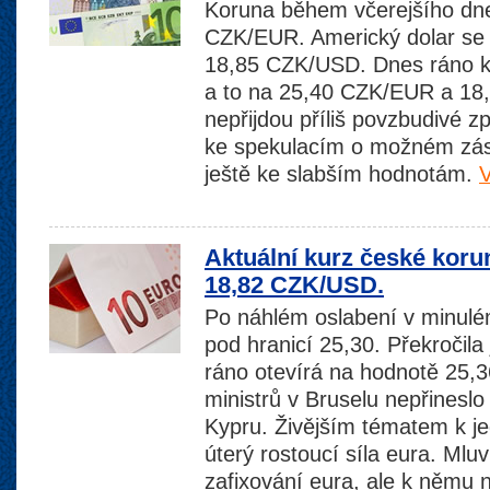
Koruna během včerejšího dne
CZK/EUR. Americký dolar se 
18,85 CZK/USD. Dnes ráno ko
a to na 25,40 CZK/EUR a 1
nepřijdou příliš povzbudivé z
ke spekulacím o možném zás
ještě ke slabším hodnotám.
V
Aktuální kurz české koru
18,82 CZK/USD.
Po náhlém oslabení v minulé
pod hranicí 25,30. Překročila
ráno otevírá na hodnotě 25
ministrů v Bruselu nepřinesl
Kypru. Živějším tématem k je
úterý rostoucí síla eura. Mlu
zafixování eura, ale k němu 