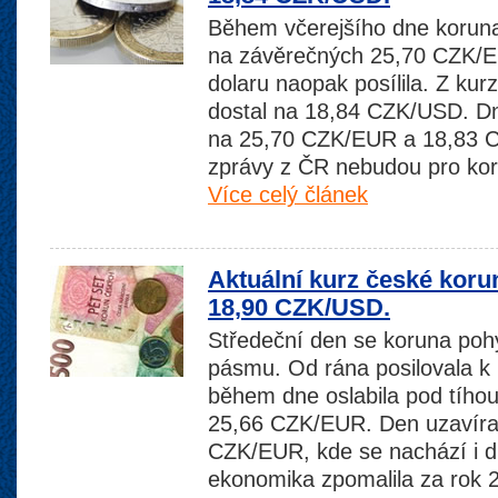
Během včerejšího dne koruna 
na závěrečných 25,70 CZK/
dolaru naopak posílila. Z kur
dostal na 18,84 CZK/USD. Dn
na 25,70 CZK/EUR a 18,83 
zprávy z ČR nebudou pro koru
Více celý článek
Aktuální kurz české koru
18,90 CZK/USD.
Středeční den se koruna poh
pásmu. Od rána posilovala k 
během dne oslabila pod tíhou
25,66 CZK/EUR. Den uzavíral
CZK/EUR, kde se nachází i d
ekonomika zpomalila za rok 