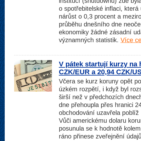
institucí (shutdownu) zde byl
o spotřebitelské inflaci, kte
nárůst o 0,3 procent a meziro
průběhu dnešního dne neoč
ekonomiky žádné zásadní udál
významných statistik.
Více ce
V pátek startují kurzy na
CZK/EUR a 20,94 CZK/U
Včera se kurz koruny opět p
úzkém rozpětí, i když byl ro
širší než v předchozích dn
dne přehoupla přes hranici 
obchodování uzavřela poblí
Vůči americkému dolaru korun
posunula se k hodnotě kole
ráno přinese zveřejnění údaj