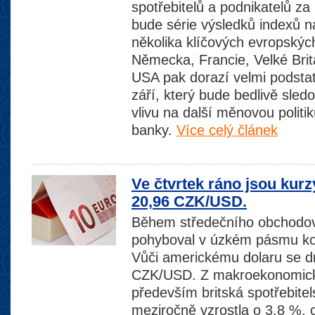
spotřebitelů a podnikatelů za
bude série výsledků indexů 
několika klíčových evropský
Německa, Francie, Velké Brit
USA pak dorazí velmi podstat
září, který bude bedlivě sle
vlivu na další měnovou politi
banky.
Více celý článek
Ve čtvrtek ráno jsou kur
20,96 CZK/USD.
Během středečního obchodov
pohyboval v úzkém pásmu k
Vůči americkému dolaru se d
CZK/USD. Z makroekonomický
především britská spotřebitels
meziročně vzrostla o 3,8 %, 