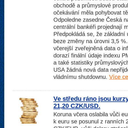
obchodě a průmyslové produkc
očekávání měla pohybovat těs
Odpoledne zasedne Česká ná
centrální bankéři projednají 
Předpokládá se, že základní
beze změny na úrovni 3,5 %. 
včerejší zveřejněná data o in
dorazí finální údaje indexu
a také statistiky průmyslový
USA žádná nová data nepřijdo
vládnímu shutdownu.
Více ce
Ve středu ráno jsou kur
21,20 CZK/USD.
Koruna včera oslabila vůči eu
k euru se posunul z ranních