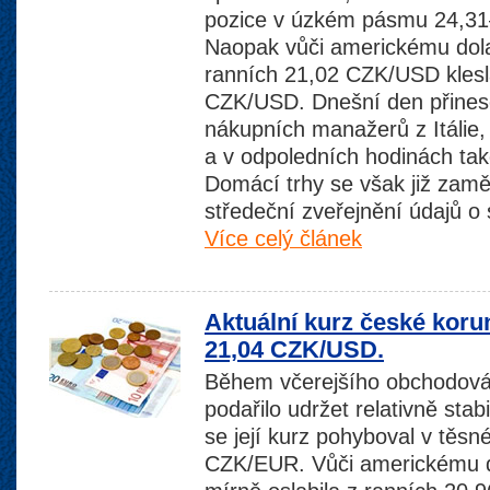
pozice v úzkém pásmu 24,3
Naopak vůči americkému dolar
ranních 21,02 CZK/USD klesl
CZK/USD. Dnešní den přinese
nákupních manažerů z Itálie
a v odpoledních hodinách tak
Domácí trhy se však již zamě
středeční zveřejnění údajů o s
Více celý článek
Aktuální kurz české koru
21,04 CZK/USD.
Během včerejšího obchodová
podařilo udržet relativně stabi
se její kurz pohyboval v těsn
CZK/EUR. Vůči americkému 