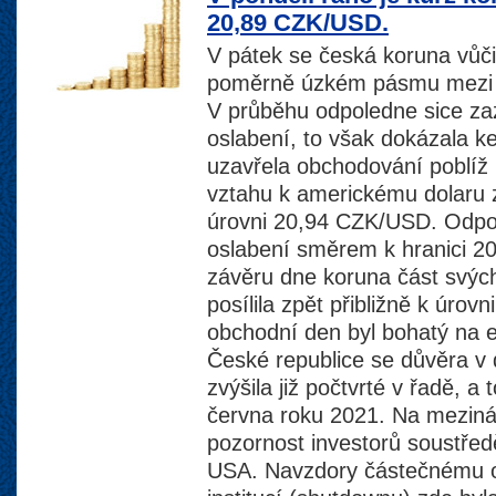
20,89 CZK/USD.
V pátek se česká koruna vůč
poměrně úzkém pásmu mezi 
V průběhu odpoledne sice z
oslabení, to však dokázala k
uzavřela obchodování poblíž
vztahu k americkému dolaru 
úrovni 20,94 CZK/USD. Odpo
oslabení směrem k hranici 
závěru dne koruna část svýc
posílila zpět přibližně k úro
obchodní den byl bohatý na e
České republice se důvěra 
zvýšila již počtvrté v řadě, a
června roku 2021. Na mezinár
pozornost investorů soustře
USA. Navzdory částečnému o