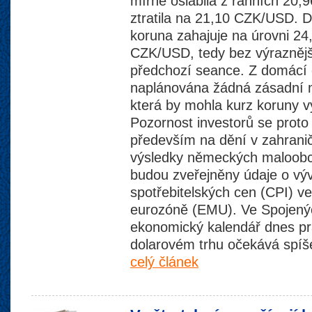
mírně oslabila z ranních 20
ztratila na 21,10 CZK/USD. 
koruna zahajuje na úrovni 2
CZK/USD, tedy bez výraznějš
předchozí seance. Z domácí
naplánována žádná zásadní 
která by mohla kurz koruny výr
Pozornost investorů se proto
především na dění v zahranič
výsledky německých maloobc
budou zveřejněny údaje o výv
spotřebitelských cen (CPI) ve
eurozóně (EMU). Ve Spojený
ekonomický kalendář dnes pr
dolarovém trhu očekává spíše
celý článek