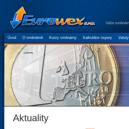
Vaše směnárn
Úvod
O směnárně
Kurzy směnárny
Kalkulátor úspory
Valut
Aktuality