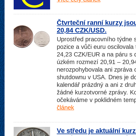
Čtvrteční ranní kurzy js
20,84 CZK/USD.
Uprostřed pracovního týdne s
pozice a vůči euru osciloval
24,23 CZK/EUR a na páru s do
úzkém rozmezí 20,91 – 20,9
nerozpohybovala ani zpráva
shutdownu v USA. Dnes je d
kalendář prázdný a ani z dr
žádné kurzotvorné zprávy. Ko
očekáváme v poklidném tem
článek
Ve středu je aktuální kur