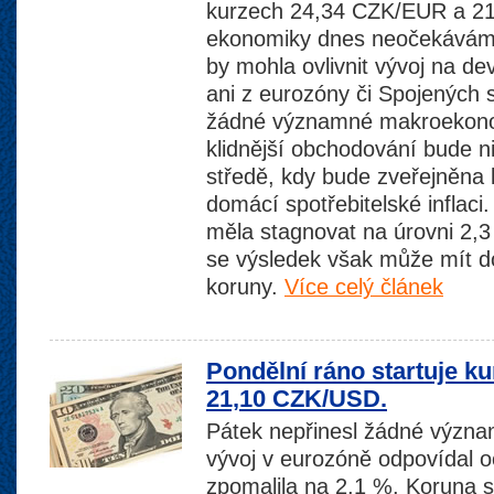
kurzech 24,34 CZK/EUR a 2
ekonomiky dnes neočekáváme
by mohla ovlivnit vývoj na de
ani z eurozóny či Spojených 
žádné významné makroekonom
klidnější obchodování bude 
středě, kdy bude zveřejněna 
domácí spotřebitelské inflaci
měla stagnovat na úrovni 2,3 
se výsledek však může mít 
koruny.
Více celý článek
Pondělní ráno startuje k
21,10 CZK/USD.
Pátek nepřinesl žádné význ
vývoj v eurozóně odpovídal o
zpomalila na 2,1 %. Koruna si