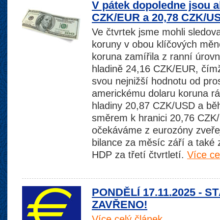
V pátek dopoledne jsou a
CZK/EUR a 20,78 CZK/U
Ve čtvrtek jsme mohli sledova
koruny v obou klíčových měn
koruna zamířila z ranní úro
hladině 24,16 CZK/EUR, čímž
svou nejnižší hodnotu od pro
americkému dolaru koruna rán
hladiny 20,87 CZK/USD a běh
směrem k hranici 20,76 CZK
očekáváme z eurozóny zveře
bilance za měsíc září a také
HDP za třetí čtvrtletí.
Více ce
PONDĚLÍ 17.11.2025 - S
ZAVŘENO!
Více celý článek