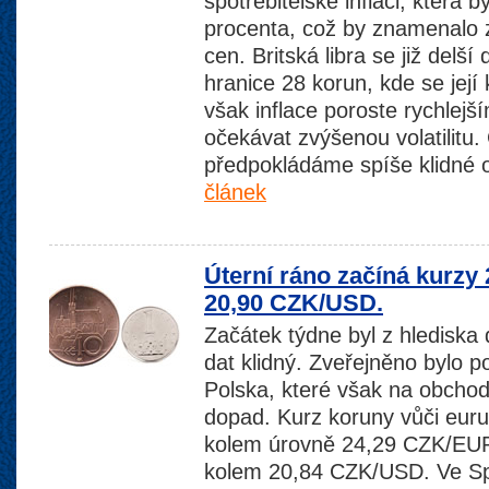
spotřebitelské inflaci, která 
procenta, což by znamenalo 
cen. Britská libra se již delší 
hranice 28 korun, kde se její
však inflace poroste rychle
očekávat zvýšenou volatilitu
předpokládáme spíše klidné
článek
Úterní ráno začíná kurzy
20,90 CZK/USD.
Začátek týdne byl z hlediska
dat klidný. Zveřejněno bylo p
Polska, které však na obcho
dopad. Kurz koruny vůči eur
kolem úrovně 24,29 CZK/EUR 
kolem 20,84 CZK/USD. Ve Sp