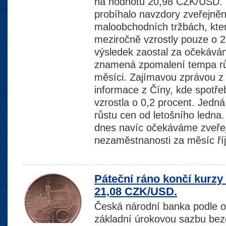
na hodnotu 20,98 CZK/USD. P
probíhalo navzdory zveřejně
maloobchodních tržbách, kte
meziročně vzrostly pouze o 2
výsledek zaostal za očekává
znamená zpomalení tempa rů
měsíci. Zajímavou zprávou z
informace z Číny, kde spotřeb
vzrostla o 0,2 procent. Jedn
růstu cen od letošního ledna.
dnes navíc očekáváme zveřej
nezaměstnanosti za měsíc ří
Páteční ráno končí kurz
21,08 CZK/USD.
Česká národní banka podle 
základní úrokovou sazbu bez