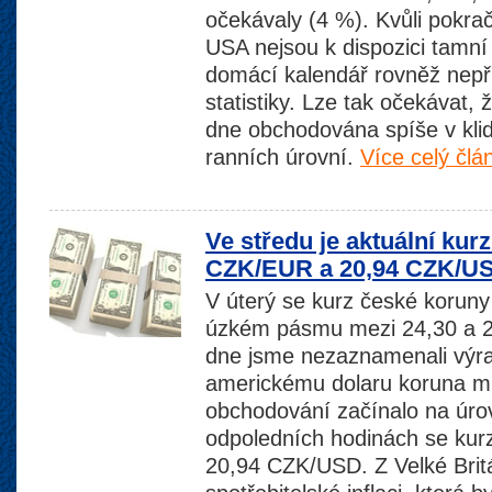
očekávaly (4 %). Kvůli pokra
USA nejsou k dispozici tamn
domácí kalendář rovněž nepř
statistiky. Lze tak očekávat
dne obchodována spíše v kli
ranních úrovní.
Více celý člá
Ve středu je aktuální kur
CZK/EUR a 20,94 CZK/U
V úterý se kurz české koruny
úzkém pásmu mezi 24,30 a 
dne jsme nezaznamenali výra
americkému dolaru koruna mí
obchodování začínalo na úro
odpoledních hodinách se kur
20,94 CZK/USD. Z Velké Britá