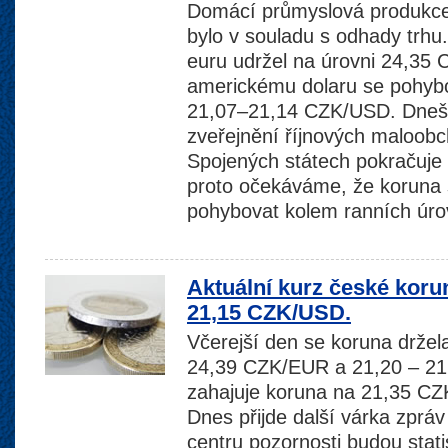
Domácí průmyslová produkce 
bylo v souladu s odhady trhu.
euru udržel na úrovni 24,35
americkému dolaru se pohyb
21,07–21,14 CZK/USD. Dnešn
zveřejnění říjnových maloobc
Spojených státech pokračuje 
proto očekáváme, že koruna 
pohybovat kolem ranních úro
Aktuální kurz české koru
21,15 CZK/USD.
Včerejší den se koruna drže
24,39 CZK/EUR a 21,20 – 2
zahajuje koruna na 21,35 C
Dnes přijde další várka zprá
centru pozornosti budou stati