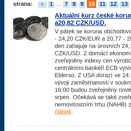
strana:
‹
1
...
7
8
9
10
11
12
13
Aktuální kurz české kor
a20,82 CZK/USD.
V pátek se koruna obchodov
- 24,20 CZK/EUR a 20,77 - 
den zahajuje na úrovních 24
CZK/USD. Z domácí ekonomi
zveřejněny indexy cen výrobc
centrálními bankéři ECB vyst
Elderso. Z USA dorazí ve 14
vývoji zaměstnanosti v souk
16:00 budou zveřejněny nov
srpen. Očekává se také zveře
nemovitostním trhu (NAHB) z
článek