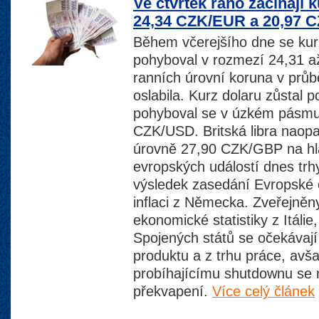
Ve čtvrtek ráno začínají
24,34 CZK/EUR a 20,97 
Během včerejšího dne se kur
pohyboval v rozmezí 24,31 
ranních úrovní koruna v prů
oslabila. Kurz dolaru zůstal p
pohyboval se v úzkém pásmu 
CZK/USD. Britská libra naop
úrovně 27,90 CZK/GBP na hl
evropských událostí dnes trh
výsledek zasedání Evropské c
inflaci z Německa. Zveřejněn
ekonomické statistiky z Itáli
Spojených států se očekáva
produktu a z trhu práce, avš
probíhajícímu shutdownu se 
překvapení.
Více celý článek