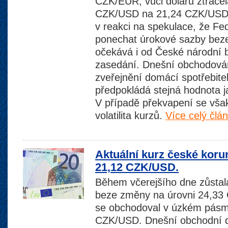
CZK/EUR, vůči dolaru ztrácel
CZK/USD na 21,24 CZK/USD. 
v reakci na spekulace, že Fe
ponechat úrokové sazby beze
očekává i od České národní b
zasedání. Dnešní obchodován
zveřejnění domácí spotřebitel
předpokládá stejná hodnota 
V případě překvapení se vša
volatilita kurzů.
Více celý člá
Aktuální kurz české koru
21,12 CZK/USD.
Během včerejšího dne zůstal
beze změny na úrovni 24,33
se obchodoval v úzkém pásm
CZK/USD. Dnešní obchodní d