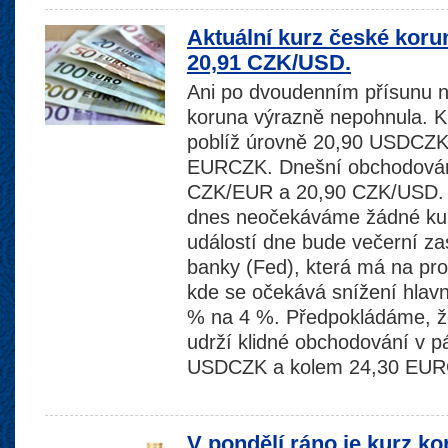
Aktuální kurz české koru
20,91 CZK/USD.
Ani po dvoudenním přísunu n
koruna výrazně nepohnula. K 
poblíž úrovně 20,90 USDCZK
EURCZK. Dnešní obchodování
CZK/EUR a 20,90 CZK/USD. 
dnes neočekáváme žádné kur
událostí dne bude večerní za
banky (Fed), která má na pr
kde se očekává snížení hlav
% na 4 %. Předpokládáme, ž
udrží klidné obchodování v 
USDCZK a kolem 24,30 EU
V pondělí ráno je kurz k