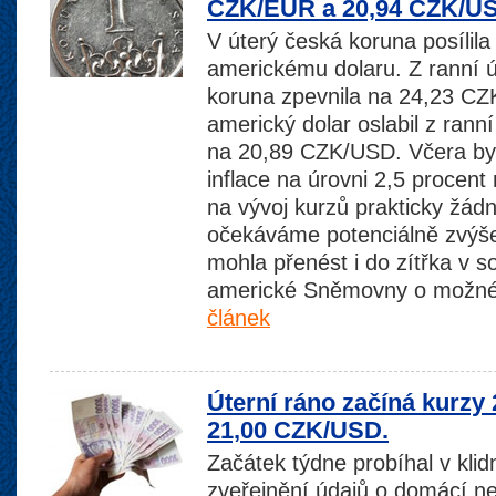
CZK/EUR a 20,94 CZK/U
V úterý česká koruna posílila 
americkému dolaru. Z ranní
koruna zpevnila na 24,23 CZ
americký dolar oslabil z ran
na 20,89 CZK/USD. Včera by
inflace na úrovni 2,5 procen
na vývoj kurzů prakticky žád
očekáváme potenciálně zvýšen
mohla přenést i do zítřka v s
americké Sněmovny o možn
článek
Úterní ráno začíná kurzy
21,00 CZK/USD.
Začátek týdne probíhal v klid
zveřejnění údajů o domácí n