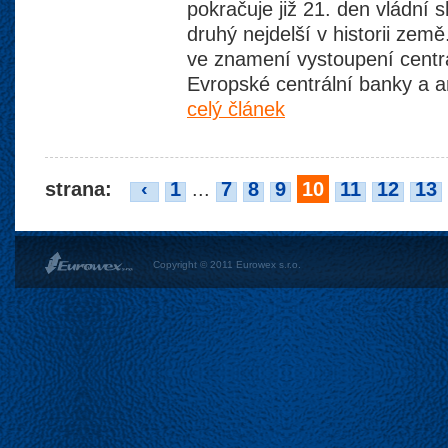
pokračuje již 21. den vládní s
druhý nejdelší v historii zem
ve znamení vystoupení centr
Evropské centrální banky a 
celý článek
strana:
‹
1
...
7
8
9
10
11
12
13
Copyright © 2011 Eurowex s.r.o.