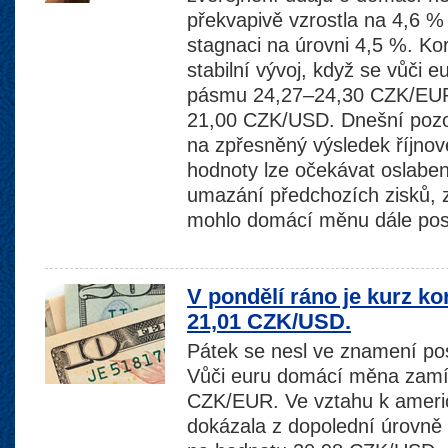
překvapivě vzrostla na 4,6 %
stagnaci na úrovni 4,5 %. Ko
stabilní vývoj, když se vůči
pásmu 24,27–24,30 CZK/EUR 
21,00 CZK/USD. Dnešní pozor
na zpřesněný výsledek říjnové
hodnoty lze očekávat oslaben
umazání předchozích zisků, z
mohlo domácí měnu dále posí
V pondělí ráno je kurz k
21,01 CZK/USD.
Pátek se nesl ve znamení pos
Vůči euru domácí měna zamíři
CZK/EUR. Ve vztahu k ameri
dokázala z dopolední úrovně